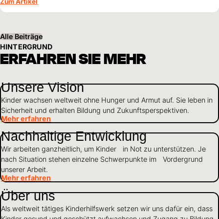
Zusammenhalt und die Unterstützung von World Vision neue
Zum Artikel
Perspektiven für ihre Kinder schaffen.
Alle Beiträge
HINTERGRUND
ERFAHREN SIE MEHR
Unsere Vision
Kinder wachsen weltweit ohne Hunger und Armut auf. Sie leben in
Sicherheit und erhalten Bildung und Zukunftsperspektiven.
Mehr erfahren
Nachhaltige Entwicklung
Wir arbeiten ganzheitlich, um Kinder in Not zu unterstützen. Je
nach Situation stehen einzelne Schwerpunkte im Vordergrund
unserer Arbeit.
Mehr erfahren
Über uns
Als weltweit tätiges Kinderhilfswerk setzen wir uns dafür ein, dass
Kinder gesund und geschützt aufwachsen und Zugang zu Bildung