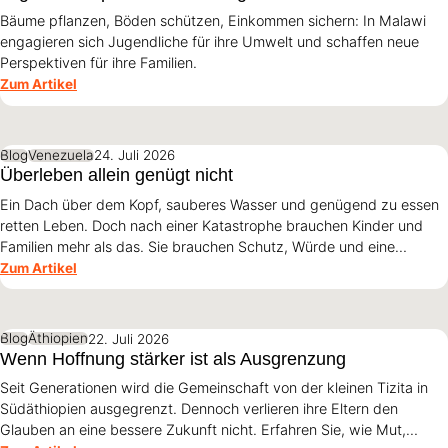
Bäume pflanzen, Böden schützen, Einkommen sichern: In Malawi
engagieren sich Jugendliche für ihre Umwelt und schaffen neue
Perspektiven für ihre Familien.
Zum Artikel
Blog
Venezuela
24. Juli 2026
Überleben allein genügt nicht
Ein Dach über dem Kopf, sauberes Wasser und genügend zu essen
retten Leben. Doch nach einer Katastrophe brauchen Kinder und
Familien mehr als das. Sie brauchen Schutz, Würde und eine
Perspektive. Maribel Prada, Country Manager von World Vision
Zum Artikel
Venezuela, beschreibt, weshalb diese Grundsätze den
Wiederaufbau nach den Erdbeben prägen müssen und warum
Überleben allein nicht genügt.
Blog
Äthiopien
22. Juli 2026
Wenn Hoffnung stärker ist als Ausgrenzung
Seit Generationen wird die Gemeinschaft von der kleinen Tizita in
Südäthiopien ausgegrenzt. Dennoch verlieren ihre Eltern den
Glauben an eine bessere Zukunft nicht. Erfahren Sie, wie Mut,