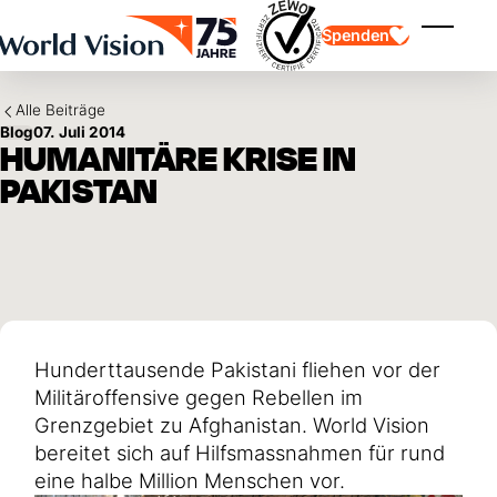
Skip to main content
Spenden
Menü ei
Alle Beiträge
Blog
07. Juli 2014
HUMANITÄRE KRISE IN
PAKISTAN
Kinderpatenschaft
Kinderpatenschaft
Vision und Werte
Gönnerschaft
Schwerpunkte
Freie Spende
Partner
Geschenkspende
Einsatzgebiete
Patenschaft für Kinder in Not
Thematische Spende
Hunderttausende Pakistani fliehen vor der
Wirkung und Erfolge
Mittelverwendung
Testament und Legat
Militäroffensive gegen Rebellen im
Jahresbericht und Finanzen
Philanthropie
Unternehmenskooperationen
Grenzgebiet zu Afghanistan. World Vision
bereitet sich auf Hilfsmassnahmen für rund
Afrika
Asien
Erdbeben Venezuela
eine halbe Million Menschen vor.
Lateinamerika
Hilfe für Ukraine
Naher Osten und Europa