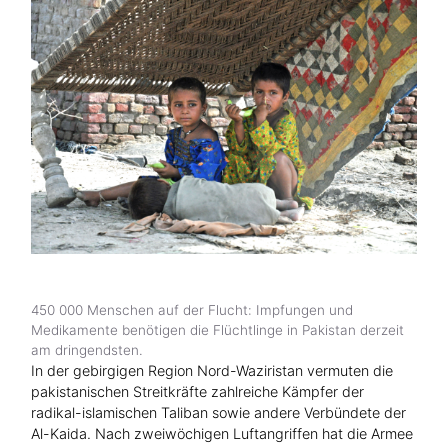
Hilfe für Sudan
Hilfe für Afghanistan
Alle Nothilfe-Projekte
450 000 Menschen auf der Flucht: Impfungen und
Medikamente benötigen die Flüchtlinge in Pakistan derzeit
am dringendsten.
In der gebirgigen Region Nord-Waziristan vermuten die
pakistanischen Streitkräfte zahlreiche Kämpfer der
radikal-islamischen Taliban sowie andere Verbündete der
Al-Kaida. Nach zweiwöchigen Luftangriffen hat die Armee