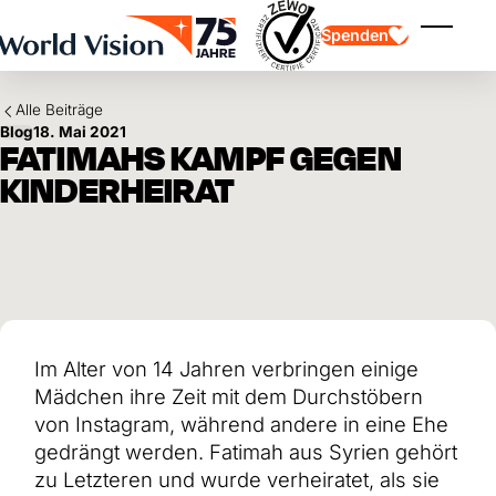
Skip to main content
Spenden
Menü ei
Alle Beiträge
Blog
18. Mai 2021
FATIMAHS KAMPF GEGEN
KINDERHEIRAT
Kinderpatenschaft
Kinderpatenschaft
Vision und Werte
Gönnerschaft
Schwerpunkte
Freie Spende
Partner
Geschenkspende
Einsatzgebiete
Patenschaft für Kinder in Not
Thematische Spende
Im Alter von 14 Jahren verbringen einige
Wirkung und Erfolge
Mittelverwendung
Testament und Legat
Mädchen ihre Zeit mit dem Durchstöbern
Jahresbericht und Finanzen
Philanthropie
Unternehmenskooperationen
von Instagram, während andere in eine Ehe
gedrängt werden. Fatimah aus Syrien gehört
Afrika
Asien
Erdbeben Venezuela
zu Letzteren und wurde verheiratet, als sie
Lateinamerika
Hilfe für Ukraine
Naher Osten und Europa