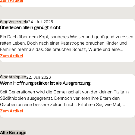
Zum Artikel
Blog
Venezuela
24. Juli 2026
Überleben allein genügt nicht
Ein Dach über dem Kopf, sauberes Wasser und genügend zu essen
retten Leben. Doch nach einer Katastrophe brauchen Kinder und
Familien mehr als das. Sie brauchen Schutz, Würde und eine
Perspektive. Maribel Prada, Country Manager von World Vision
Zum Artikel
Venezuela, beschreibt, weshalb diese Grundsätze den
Wiederaufbau nach den Erdbeben prägen müssen und warum
Überleben allein nicht genügt.
Blog
Äthiopien
22. Juli 2026
Wenn Hoffnung stärker ist als Ausgrenzung
Seit Generationen wird die Gemeinschaft von der kleinen Tizita in
Südäthiopien ausgegrenzt. Dennoch verlieren ihre Eltern den
Glauben an eine bessere Zukunft nicht. Erfahren Sie, wie Mut,
Zusammenhalt und die Unterstützung von World Vision neue
Zum Artikel
Perspektiven für ihre Kinder schaffen.
Alle Beiträge