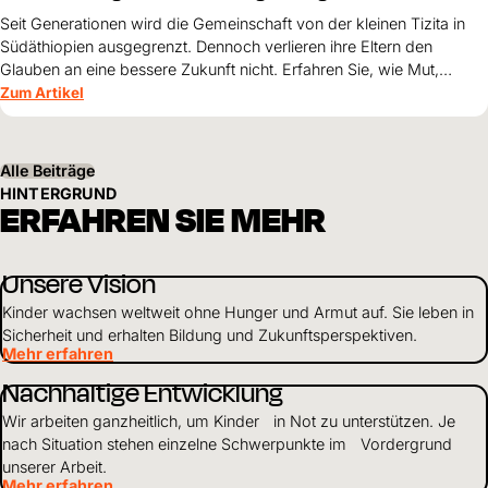
Seit Generationen wird die Gemeinschaft von der kleinen Tizita in
Südäthiopien ausgegrenzt. Dennoch verlieren ihre Eltern den
Glauben an eine bessere Zukunft nicht. Erfahren Sie, wie Mut,
Zusammenhalt und die Unterstützung von World Vision neue
Zum Artikel
Perspektiven für ihre Kinder schaffen.
Alle Beiträge
HINTERGRUND
ERFAHREN SIE MEHR
Unsere Vision
Kinder wachsen weltweit ohne Hunger und Armut auf. Sie leben in
Sicherheit und erhalten Bildung und Zukunftsperspektiven.
Mehr erfahren
Nachhaltige Entwicklung
Wir arbeiten ganzheitlich, um Kinder in Not zu unterstützen. Je
nach Situation stehen einzelne Schwerpunkte im Vordergrund
unserer Arbeit.
Mehr erfahren