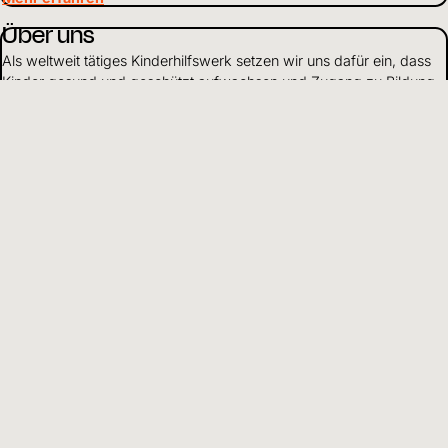
Über uns
Als weltweit tätiges Kinderhilfswerk setzen wir uns dafür ein, dass
Kinder gesund und geschützt aufwachsen und Zugang zu Bildung
haben.
Mehr erfahren
Mittelverwendung
Wir gehen verantwortungsvoll mit Finanzen und Ressourcen um
und leben Transparenz und Offenheit gegenüber Partnern und
Spendenden.
Mehr erfahren
DE
Sprache wählen
Hilfreiche Informationen und Links
Adresse
Kinderhilfswerk