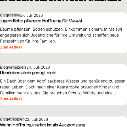
Blog
Malawi
27. Juli 2026
Jugendliche pflanzen Hoffnung für Malawi
Bäume pflanzen, Böden schützen, Einkommen sichern: In Malawi
engagieren sich Jugendliche für ihre Umwelt und schaffen neue
Perspektiven für ihre Familien.
Zum Artikel
Blog
Venezuela
24. Juli 2026
Überleben allein genügt nicht
Ein Dach über dem Kopf, sauberes Wasser und genügend zu essen
retten Leben. Doch nach einer Katastrophe brauchen Kinder und
Familien mehr als das. Sie brauchen Schutz, Würde und eine
Perspektive. Maribel Prada, Country Manager von World Vision
Zum Artikel
Venezuela, beschreibt, weshalb diese Grundsätze den
Wiederaufbau nach den Erdbeben prägen müssen und warum
Überleben allein nicht genügt.
Blog
Äthiopien
22. Juli 2026
Wenn Hoffnung stärker ist als Ausgrenzung