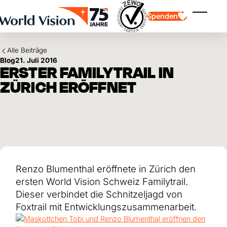
Skip to main content
Spenden
Menü ei
Alle Beiträge
Blog
21. Juli 2016
ERSTER FAMILYTRAIL IN
ZÜRICH ERÖFFNET
Kinderpatenschaft
Kinderpatenschaft
Vision und Werte
Gönnerschaft
Schwerpunkte
Freie Spende
Partner
Geschenkspende
Einsatzgebiete
Patenschaft für Kinder in Not
Thematische Spende
Renzo Blumenthal eröffnete in Zürich den
Wirkung und Erfolge
Mittelverwendung
Testament und Legat
ersten World Vision Schweiz Familytrail.
Jahresbericht und Finanzen
Philanthropie
Unternehmenskooperationen
Dieser verbindet die Schnitzeljagd von
Foxtrail mit Entwicklungszusammenarbeit.
Afrika
Asien
Erdbeben Venezuela
Lateinamerika
Hilfe für Ukraine
Naher Osten und Europa