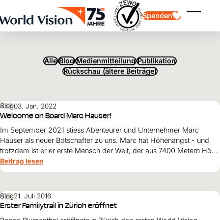
SCHLAGWORT:
Skip to main content
Spenden
BOTSCHAFTER
Menü ei
Alle
Blog
Medienmitteilung
Publikation
Rückschau (ältere Beiträge)
Blog
03. Jan. 2022
Kinderpatenschaft
Welcome on Board Marc Hauser!
Kinderpatenschaft
Vision und Werte
Gönnerschaft
Schwerpunkte
Im September 2021 stiess Abenteurer und Unternehmer Marc
Freie Spende
Partner
Geschenkspende
Hauser als neuer Botschafter zu uns. Marc hat Höhenangst - und
Einsatzgebiete
Patenschaft für Kinder in Not
Thematische Spende
trotzdem ist er er erste Mensch der Welt, der aus 7400 Metern Höhe
in den Jetstream gesprungen ist. Dies brachte ihn auf interessante
Beitrag lesen
Wirkung und Erfolge
Mittelverwendung
neue Ideen.
Testament und Legat
Jahresbericht und Finanzen
Philanthropie
Unternehmenskooperationen
Blog
21. Juli 2016
Afrika
Erster Familytrail in Zürich eröffnet
Asien
Erdbeben Venezuela
Lateinamerika
Hilfe für Ukraine
Naher Osten und Europa