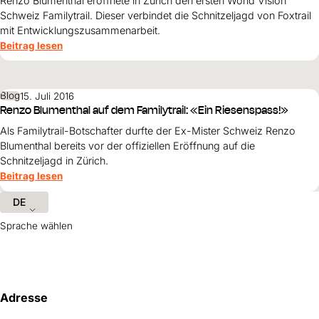
Renzo Blumenthal eröffnete in Zürich den ersten World Vision
Hilfe für Sudan
Hilfe für Afghanistan
Schweiz Familytrail. Dieser verbindet die Schnitzeljagd von Foxtrail
Alle Nothilfe-Projekte
mit Entwicklungszusammenarbeit.
Beitrag lesen
Blog
15. Juli 2016
Renzo Blumenthal auf dem Familytrail: «Ein Riesenspass!»
Als Familytrail-Botschafter durfte der Ex-Mister Schweiz Renzo
Blumenthal bereits vor der offiziellen Eröffnung auf die
Schnitzeljagd in Zürich.
Beitrag lesen
DE
Sprache wählen
Hilfreiche Informationen und Links
Adresse