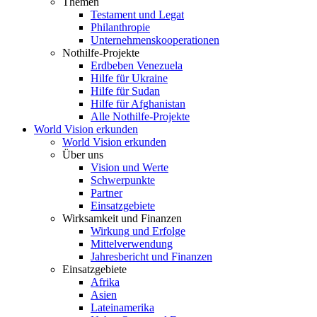
Themen
Testament und Legat
Philanthropie
Unternehmenskooperationen
Nothilfe-Projekte
Erdbeben Venezuela
Hilfe für Ukraine
Hilfe für Sudan
Hilfe für Afghanistan
Alle Nothilfe-Projekte
World Vision erkunden
World Vision erkunden
Über uns
Vision und Werte
Schwerpunkte
Partner
Einsatzgebiete
Wirksamkeit und Finanzen
Wirkung und Erfolge
Mittelverwendung
Jahresbericht und Finanzen
Einsatzgebiete
Afrika
Asien
Lateinamerika