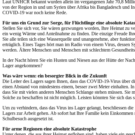
Laut UNHCR bekannt wurden allein im vergangenen Jahr 70,8 Million
von der Region in und um Syrien über Afrika bis Bangladesch und 
COVID-19 war noch keine Rede.
Für uns ein Grund zur Sorge, für Flüchtlinge eine absolute Kata
Stellen Sie sich vor, Sie wären gezwungen worden, Ihre Heimat zu verl
ein wenig Wärme und Anteilnahme zu finden. Die einzige Freude Ihrer 
Sie alle teilen sich eine Wasserquelle und unangenehme, aber funktion
erträglich. Eines Tages hört man im Radio von einem Virus, dessen S
werden. Ältere Menschen und Menschen mit schlechtem Gesundheitszu
In der Nacht hören Sie ein Husten und Niesen aus der Hütte der Nachba
Lager angekommen?
Was wäre wenn: ein besorgter Blick in die Zukunft
Die Leiter des Lagers sagen Ihnen, dass das COVID-19-Virus über di
einen Abstand von mindestens einem, besser zwei Meter einhalten. In 
dass Sie mit vielen anderen Menschen Schlange stehen müssen. Sie m
Solche zu beschaffen ist nicht möglich. Leisten könnten Sie sich das 
Um zu verhindern, dass das Virus ins Lager gelangt, beschliessen di
Lagers zur Arbeit gehen. Ab sofort hat Ihre Familie kein Einkommen
Schulbesuch ausgesetzt ist.
Für arme Regionen eine absolute Katastrophe
Unter denen, die aus ihrer Heimat geflohen sind, haben viele ein ge