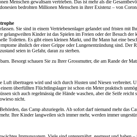
en Menschen gewaltsam vertrieben. Das ist mehr als die Gesamtbevöl
Indonesien bedrohten Millionen Menschen in ihrer Existenz – von Cor
strophe
assen. Sie sind in einem Vertriebenenlager gelandet und fristen mit Ih
gelangweilten Kinder ist das Spielen im Freien oder der Besuch der kl
elle Toiletten. Es gibt einen kleinen Markt, und Ihr Mann hat eine besc
ymptome ähnlich der einer Grippe oder Lungenentzündung sind. Der Rad
stand seien in Gefahr, daran zu sterben.
rn. Besorgt schauen Sie zu Ihrer Grossmutter, die am Rande der Matratze
e Luft übertragen wird und sich durch Husten und Niesen verbreitet.
einem überfüllten Flüchtlingslager ist schon ein Meter praktisch unmö
üssen sich auch regelmässig die Hände waschen, aber die Seife reicht
sowieso nicht.
e Behörden, das Camp abzuriegeln. Ab sofort darf niemand mehr das Ca
 mehr. Ihre Kinder langweilen sich immer mehr, werden immer ungestüme
schwächtes Immunsystem. Viele sind unterernährt, gestresst und haben