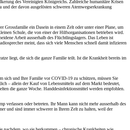
kerung des Vereinigten Königreichs. Zahlreiche humanitäre Krisen
ona und der davon ausgelösten schweren Atemwegserkrankung
rer Grossfamilie ein Dasein in einem Zelt oder unter einer Plane, um
einen Schule, die von einer der Hilfsorganisationen betrieben wird.
heidene Arbeit ausserhalb des Flüchtlingslagers. Das Leben ist
iosprecher meint, dass sich viele Menschen schnell damit infizieren
 liegt, die sich die ganze Familie teilt. Ist die Krankheit bereits im
 Um sich und Ihre Familie vor COVID-19 zu schützen, müssen Sie
glich – allein der Kauf von Lebensmitteln auf dem Markt bedeutet,
 selten die ganze Woche. Handdesinfektionsmittel werden empfohlen.
mp verlassen oder betreten. Ihr Mann kann nicht mehr ausserhalb des
r und sind immer schwerer in Ihrem Zelt zu halten, weil der
 – je nachdem, wo sie herkommen – chronische Krankheiten wie