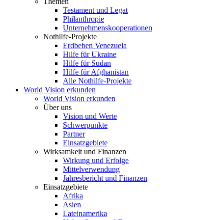
Themen
Testament und Legat
Philanthropie
Unternehmenskooperationen
Nothilfe-Projekte
Erdbeben Venezuela
Hilfe für Ukraine
Hilfe für Sudan
Hilfe für Afghanistan
Alle Nothilfe-Projekte
World Vision erkunden
World Vision erkunden
Über uns
Vision und Werte
Schwerpunkte
Partner
Einsatzgebiete
Wirksamkeit und Finanzen
Wirkung und Erfolge
Mittelverwendung
Jahresbericht und Finanzen
Einsatzgebiete
Afrika
Asien
Lateinamerika