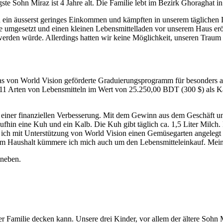
gste Sohn Miraz ist 4 Jahre alt. Die Familie lebt im Bezirk Ghoraghat i
en ein äusserst geringes Einkommen und kämpften in unserem täglichen
e umgesetzt und einen kleinen Lebensmittelladen vor unserem Haus er
werden würde. Allerdings hatten wir keine Möglichkeit, unseren Traum 
s von World Vision geförderte Graduierungsprogramm für besonders a
1 Arten von Lebensmitteln im Wert von 25.250,00 BDT (300 $) als Kapi
u einer finanziellen Verbesserung. Mit dem Gewinn aus dem Geschäft un
ufhin eine Kuh und ein Kalb. Die Kuh gibt täglich ca. 1,5 Liter Milch
e ich mit Unterstützung von World Vision einen Gemüsegarten angeleg
m Haushalt kümmere ich mich auch um den Lebensmitteleinkauf. Mein M
rer Familie decken kann. Unsere drei Kinder, vor allem der ältere Sohn 