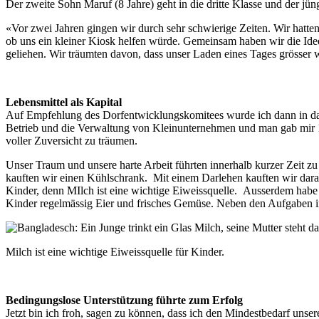
Der zweite Sohn Maruf (8 Jahre) geht in die dritte Klasse und der jün
«Vor zwei Jahren gingen wir durch sehr schwierige Zeiten. Wir hatt
ob uns ein kleiner Kiosk helfen würde. Gemeinsam haben wir die Ide
geliehen. Wir träumten davon, dass unser Laden eines Tages grösser 
Lebensmittel als Kapital
Auf Empfehlung des Dorfentwicklungskomitees wurde ich dann in da
Betrieb und die Verwaltung von Kleinunternehmen und man gab mir 1
voller Zuversicht zu träumen.
Unser Traum und unsere harte Arbeit führten innerhalb kurzer Zeit z
kauften wir einen Kühlschrank. Mit einem Darlehen kauften wir dara
Kinder, denn MIlch ist eine wichtige Eiweissquelle. Ausserdem hab
Kinder regelmässig Eier und frisches Gemüse. Neben den Aufgaben i
Milch ist eine wichtige Eiweissquelle für Kinder.
Bedingungslose Unterstützung führte zum Erfolg
Jetzt bin ich froh, sagen zu können, dass ich den Mindestbedarf unse