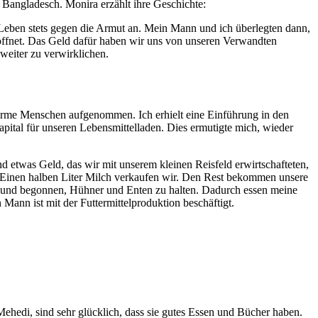
n Bangladesch. Monira erzählt ihre Geschichte:
 Leben stets gegen die Armut an. Mein Mann und ich überlegten dann,
öffnet. Das Geld dafür haben wir uns von unseren Verwandten
weiter zu verwirklichen.
rme Menschen aufgenommen. Ich erhielt eine Einführung in den
tal für unseren Lebensmittelladen. Dies ermutigte mich, wieder
d etwas Geld, das wir mit unserem kleinen Reisfeld erwirtschafteten,
. Einen halben Liter Milch verkaufen wir. Den Rest bekommen unsere
t und begonnen, Hühner und Enten zu halten. Dadurch essen meine
ann ist mit der Futtermittelproduktion beschäftigt.
Mehedi, sind sehr glücklich, dass sie gutes Essen und Bücher haben.