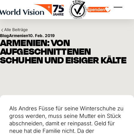
Skip to main content
Spenden
Menü ei
Alle Beiträge
Blog
Armenien
10. Feb. 2019
ARMENIEN: VON
AUFGESCHNITTENEN
SCHUHEN UND EISIGER KÄLTE
Kinderpatenschaft
Kinderpatenschaft
Vision und Werte
Gönnerschaft
Schwerpunkte
Freie Spende
Partner
Geschenkspende
Einsatzgebiete
Patenschaft für Kinder in Not
Thematische Spende
Wirkung und Erfolge
Mittelverwendung
Testament und Legat
Als Andres Füsse für seine Winterschuhe zu
Jahresbericht und Finanzen
Philanthropie
Unternehmenskooperationen
gross werden, muss seine Mutter ein Stück
Afrika
abschneiden, damit er reinpasst. Geld für
Asien
Erdbeben Venezuela
Lateinamerika
neue hat die Familie nicht. Da der
Hilfe für Ukraine
Naher Osten und Europa