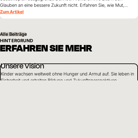
Glauben an eine bessere Zukunft nicht. Erfahren Sie, wie Mut,
Zusammenhalt und die Unterstützung von World Vision neue
Zum Artikel
Perspektiven für ihre Kinder schaffen.
Alle Beiträge
HINTERGRUND
ERFAHREN SIE MEHR
Unsere Vision
Kinder wachsen weltweit ohne Hunger und Armut auf. Sie leben in
Sicherheit und erhalten Bildung und Zukunftsperspektiven.
Mehr erfahren
Nachhaltige Entwicklung
Wir arbeiten ganzheitlich, um Kinder in Not zu unterstützen. Je
nach Situation stehen einzelne Schwerpunkte im Vordergrund
unserer Arbeit.
Mehr erfahren
Über uns