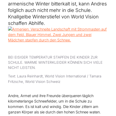
Hilfe für Sudan
armenische Winter bitterkalt ist, kann Andres
Hilfe für Afghanistan
Alle Nothilfe-Projekte
folglich auch nicht mehr in die Schule.
Knallgelbe Winterstiefel von World Vision
schaffen Abhilfe.
BEI EISIGER TEMPERATUR STAPFEN DIE KINDER ZUR
SCHULE. WARME WINTERKLEIDER KÖNNEN SICH VIELE
NICHT LEISTEN.
Text: Laura Reinhardt, World Vision International / Tamara
Fritzsche, World Vision Schweiz
Andre, Armet und ihre Freunde überqueren täglich
kilometerlange Schneefelder, um in die Schule zu
kommen. Es ist kalt und windig. Die Kinder zittern am
ganzen Körper als sie durch den hohen Schnee waten.