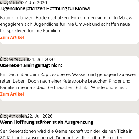
Blog
Malawi
27. Juli 2026
Jugendliche pflanzen Hoffnung für Malawi
Bäume pflanzen, Böden schützen, Einkommen sichern: In Malawi
engagieren sich Jugendliche für ihre Umwelt und schaffen neue
Perspektiven für ihre Familien.
Zum Artikel
Blog
Venezuela
24. Juli 2026
Überleben allein genügt nicht
Ein Dach über dem Kopf, sauberes Wasser und genügend zu essen
retten Leben. Doch nach einer Katastrophe brauchen Kinder und
Familien mehr als das. Sie brauchen Schutz, Würde und eine
Perspektive. Maribel Prada, Country Manager von World Vision
Zum Artikel
Venezuela, beschreibt, weshalb diese Grundsätze den
Wiederaufbau nach den Erdbeben prägen müssen und warum
Überleben allein nicht genügt.
Blog
Äthiopien
22. Juli 2026
Wenn Hoffnung stärker ist als Ausgrenzung
Seit Generationen wird die Gemeinschaft von der kleinen Tizita in
Südäthiopien ausgegrenzt. Dennoch verlieren ihre Eltern den