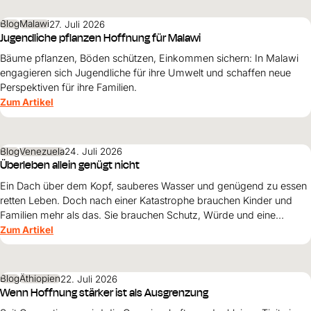
Blog
Malawi
27. Juli 2026
Jugendliche pflanzen Hoffnung für Malawi
Bäume pflanzen, Böden schützen, Einkommen sichern: In Malawi
engagieren sich Jugendliche für ihre Umwelt und schaffen neue
Perspektiven für ihre Familien.
Zum Artikel
Blog
Venezuela
24. Juli 2026
Überleben allein genügt nicht
Ein Dach über dem Kopf, sauberes Wasser und genügend zu essen
retten Leben. Doch nach einer Katastrophe brauchen Kinder und
Familien mehr als das. Sie brauchen Schutz, Würde und eine
Perspektive. Maribel Prada, Country Manager von World Vision
Zum Artikel
Venezuela, beschreibt, weshalb diese Grundsätze den
Wiederaufbau nach den Erdbeben prägen müssen und warum
Überleben allein nicht genügt.
Blog
Äthiopien
22. Juli 2026
Wenn Hoffnung stärker ist als Ausgrenzung