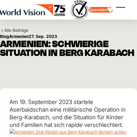
Skip to main content
Spenden
Menü ei
Alle Beiträge
Blog
Armenien
27. Sep. 2023
ARMENIEN: SCHWIERIGE
SITUATION IN BERG KARABACH
Kinderpatenschaft
Kinderpatenschaft
Vision und Werte
Gönnerschaft
Schwerpunkte
Freie Spende
Partner
Geschenkspende
Einsatzgebiete
Patenschaft für Kinder in Not
Thematische Spende
Am 19. September 2023 startete
Wirkung und Erfolge
Mittelverwendung
Testament und Legat
Aserbaidschan eine militärische Operation in
Jahresbericht und Finanzen
Philanthropie
Unternehmenskooperationen
Berg-Karabach, und die Situation für Kinder
und Familien hat sich rapide verschlechtert.
Afrika
Asien
Erdbeben Venezuela
Lateinamerika
Hilfe für Ukraine
Naher Osten und Europa