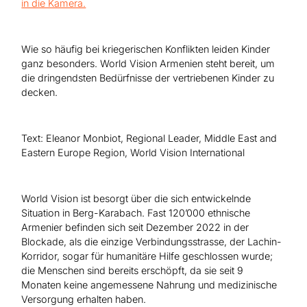
Hilfe für Sudan
Hilfe für Afghanistan
Alle Nothilfe-Projekte
Wie so häufig bei kriegerischen Konflikten leiden Kinder
ganz besonders. World Vision Armenien steht bereit, um
die dringendsten Bedürfnisse der vertriebenen Kinder zu
decken.
Text: Eleanor Monbiot, Regional Leader, Middle East and
Eastern Europe Region, World Vision International
World Vision ist besorgt über die sich entwickelnde
Situation in Berg-Karabach. Fast 120’000 ethnische
Armenier befinden sich seit Dezember 2022 in der
Blockade, als die einzige Verbindungsstrasse, der Lachin-
Korridor, sogar für humanitäre Hilfe geschlossen wurde;
die Menschen sind bereits erschöpft, da sie seit 9
Monaten keine angemessene Nahrung und medizinische
Versorgung erhalten haben.