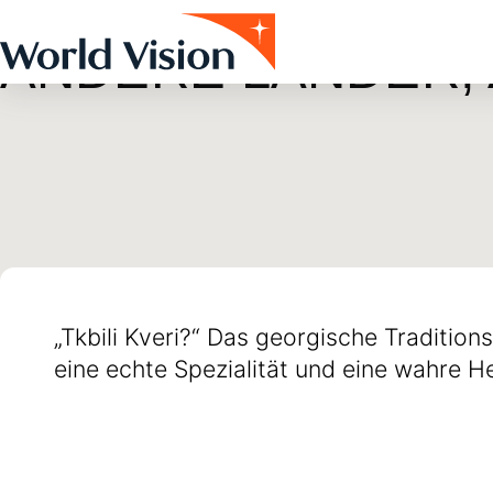
Skip to main content
Alle Beiträge
Blog
Georgien
11. Jan. 2013
ANDERE LÄNDER,
„Tkbili Kveri?“ Das georgische Traditio
eine echte Spezialität und eine wahre H