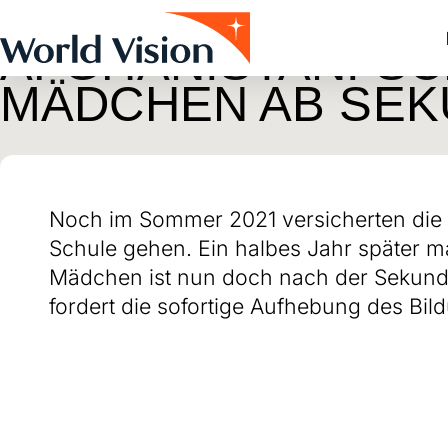
Skip to main content
Alle Beiträge
Blog
Afghanistan
29. März 2022
AFGHANISTAN: S
MÄDCHEN AB SE
Noch im Sommer 2021 versicherten die 
Schule gehen. Ein halbes Jahr später ma
Mädchen ist nun doch nach der Sekunda
fordert die sofortige Aufhebung des Bi