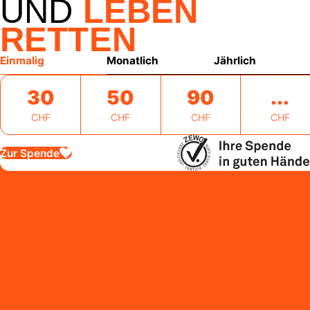
UND
LEBEN
RETTEN
Einmalig
Monatlich
Jährlich
30
50
90
CHF
CHF
CHF
CHF
Zur Spende