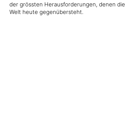
Hilfe für Sudan
der grössten Herausforderungen, denen die
Hilfe für Afghanistan
Alle Nothilfe-Projekte
Welt heute gegenübersteht.