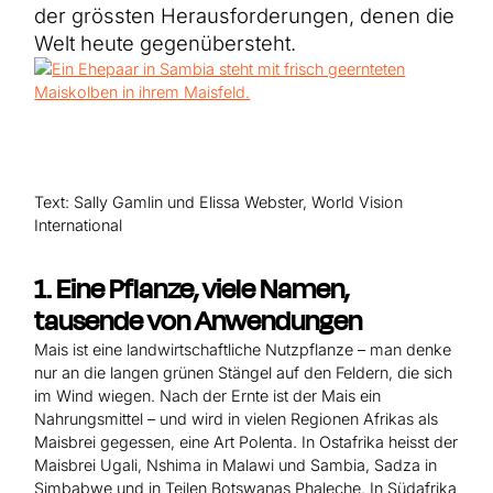
Hilfe für Sudan
der grössten Herausforderungen, denen die
Hilfe für Afghanistan
Alle Nothilfe-Projekte
Welt heute gegenübersteht.
Text: Sally Gamlin und Elissa Webster, World Vision
International
1. Eine Pflanze, viele Namen,
tausende von Anwendungen
Mais ist eine landwirtschaftliche Nutzpflanze – man denke
nur an die langen grünen Stängel auf den Feldern, die sich
im Wind wiegen. Nach der Ernte ist der Mais ein
Nahrungsmittel – und wird in vielen Regionen Afrikas als
Maisbrei gegessen, eine Art Polenta. In Ostafrika heisst der
Maisbrei Ugali, Nshima in Malawi und Sambia, Sadza in
Simbabwe und in Teilen Botswanas Phaleche. In Südafrika