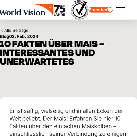
Skip to main content
Spenden
Menü ei
Alle Beiträge
Blog
02. Feb. 2024
10 FAKTEN ÜBER MAIS –
INTERESSANTES UND
UNERWARTETES
Kinderpatenschaft
Kinderpatenschaft
Vision und Werte
Gönnerschaft
Schwerpunkte
Freie Spende
Partner
Geschenkspende
Einsatzgebiete
Patenschaft für Kinder in Not
Thematische Spende
Wirkung und Erfolge
Mittelverwendung
Testament und Legat
Er ist saftig, vielseitig und in allen Ecken der
Jahresbericht und Finanzen
Philanthropie
Unternehmenskooperationen
Welt beliebt. Der Mais! Erfahren Sie hier 10
Afrika
Fakten über den einfachen Maiskolben –
Asien
Erdbeben Venezuela
Lateinamerika
einschliesslich seiner Verbindung zu einigen
Hilfe für Ukraine
Naher Osten und Europa