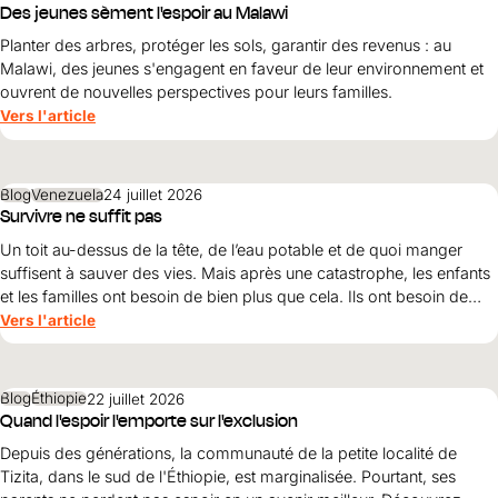
Des jeunes sèment l'espoir au Malawi
Planter des arbres, protéger les sols, garantir des revenus : au
Malawi, des jeunes s'engagent en faveur de leur environnement et
ouvrent de nouvelles perspectives pour leurs familles.
Vers l'article
Blog
Venezuela
24 juillet 2026
Survivre ne suffit pas
Un toit au-dessus de la tête, de l’eau potable et de quoi manger
suffisent à sauver des vies. Mais après une catastrophe, les enfants
et les familles ont besoin de bien plus que cela. Ils ont besoin de
protection, de dignité et d’une perspective d’avenir. Maribel Prada,
Vers l'article
directrice nationale de World Vision , explique pourquoi ces
principes doivent guider la reconstruction après les tremblements
de terre et pourquoi la simple survie ne suffit pas.
Blog
Éthiopie
22 juillet 2026
Quand l'espoir l'emporte sur l'exclusion
Depuis des générations, la communauté de la petite localité de
Tizita, dans le sud de l'Éthiopie, est marginalisée. Pourtant, ses