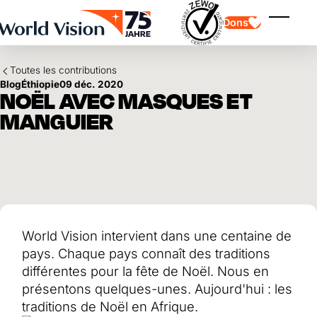
Skip to main content
Dons
Affiche
Toutes les contributions
Blog
Éthiopie
09 déc. 2020
NOËL AVEC MASQUES ET
MANGUIER
Parrainage d'enfants
Parrainage d'enfants
Vision et valeurs
Donation
Points forts
Don libre
Partenaire
don de cadeau
Domaines d'application
Parrainage d'enfants en détresse
Don thématique
World Vision intervient dans une centaine de
Impact et succès
Utilisation des fonds
Testament et legs
pays. Chaque pays connaît des traditions
Rapport annuel et finances
Philanthropie
Coopération entre entreprises
différentes pour la fête de Noël. Nous en
présentons quelques-unes. Aujourd'hui : les
Afrique
Asie
Séisme au Venezuela
traditions de Noël en Afrique.
Amérique latine
Aide à l'Ukraine
Moyen-Orient et Europe