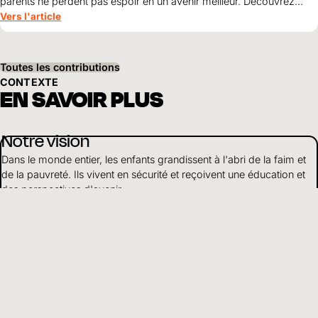
parents ne perdent pas espoir en un avenir meilleur. Découvrez
comment le courage, la solidarité et le soutien de World Vision
Vers l'article
ouvrent World Vision perspectives pour leurs enfants.
Toutes les contributions
CONTEXTE
EN SAVOIR PLUS
Notre vision
Dans le monde entier, les enfants grandissent à l'abri de la faim et
de la pauvreté. Ils vivent en sécurité et reçoivent une éducation et
des perspectives d'avenir.
En savoir plus
Développement durable
Nous travaillons de manière globale pour soutenir les enfants en
détresse. Selon la situation, nous mettons l'accent sur des points
particuliers de notre travail.
En savoir plus
À propos de nous