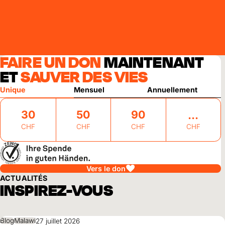
FAIRE UN DON
MAINTENANT
ET
SAUVER DES VIES
Unique
Mensuel
Annuellement
30
50
90
CHF
CHF
CHF
CHF
Vers le don
ACTUALITÉS
INSPIREZ-VOUS
Blog
Malawi
27 juillet 2026