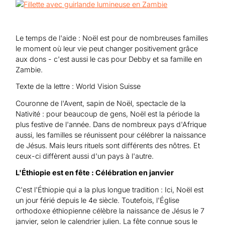
Aide au Soudan
Aide à l'Afghanistan
Tous les projets d'aide d'urgence
Le temps de l'aide : Noël est pour de nombreuses familles
le moment où leur vie peut changer positivement grâce
aux dons - c'est aussi le cas pour Debby et sa famille en
Zambie.
Texte de la lettre : World Vision Suisse
Couronne de l'Avent, sapin de Noël, spectacle de la
Nativité : pour beaucoup de gens, Noël est la période la
plus festive de l'année. Dans de nombreux pays d'Afrique
aussi, les familles se réunissent pour célébrer la naissance
de Jésus. Mais leurs rituels sont différents des nôtres. Et
ceux-ci diffèrent aussi d'un pays à l'autre.
L'Éthiopie est en fête : Célébration en janvier
C'est l'Éthiopie qui a la plus longue tradition : Ici, Noël est
un jour férié depuis le 4e siècle. Toutefois, l'Église
orthodoxe éthiopienne célèbre la naissance de Jésus le 7
janvier, selon le calendrier julien. La fête connue sous le