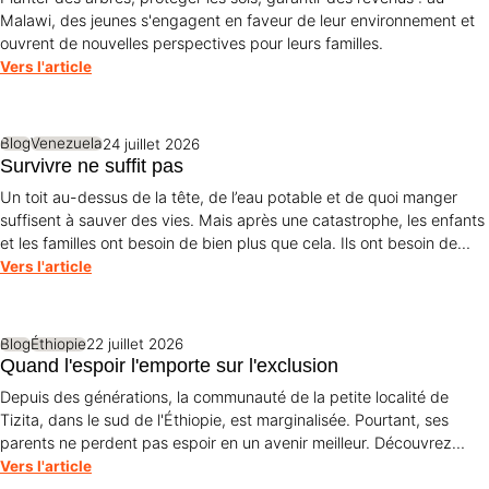
Malawi, des jeunes s'engagent en faveur de leur environnement et
ouvrent de nouvelles perspectives pour leurs familles.
Vers l'article
Blog
Venezuela
24 juillet 2026
Survivre ne suffit pas
Un toit au-dessus de la tête, de l’eau potable et de quoi manger
suffisent à sauver des vies. Mais après une catastrophe, les enfants
et les familles ont besoin de bien plus que cela. Ils ont besoin de
protection, de dignité et d’une perspective d’avenir. Maribel Prada,
Vers l'article
directrice nationale de World Vision , explique pourquoi ces
principes doivent guider la reconstruction après les tremblements
de terre et pourquoi la simple survie ne suffit pas.
Blog
Éthiopie
22 juillet 2026
Quand l'espoir l'emporte sur l'exclusion
Depuis des générations, la communauté de la petite localité de
Tizita, dans le sud de l'Éthiopie, est marginalisée. Pourtant, ses
parents ne perdent pas espoir en un avenir meilleur. Découvrez
comment le courage, la solidarité et le soutien de World Vision
Vers l'article
ouvrent World Vision perspectives pour leurs enfants.