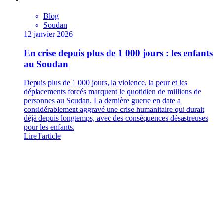
Blog
Soudan
12 janvier 2026
En crise depuis plus de 1 000 jours : les enfants
au Soudan
Depuis plus de 1 000 jours, la violence, la peur et les
déplacements forcés marquent le quotidien de millions de
personnes au Soudan. La dernière guerre en date a
considérablement aggravé une crise humanitaire qui durait
déjà depuis longtemps, avec des conséquences désastreuses
pour les enfants.
Lire l'article