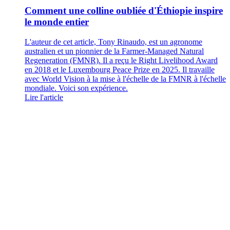
Comment une colline oubliée d'Éthiopie inspire
le monde entier
L'auteur de cet article, Tony Rinaudo, est un agronome
australien et un pionnier de la Farmer-Managed Natural
Regeneration (FMNR). Il a reçu le Right Livelihood Award
en 2018 et le Luxembourg Peace Prize en 2025. Il travaille
avec World Vision à la mise à l'échelle de la FMNR à l'échelle
mondiale. Voici son expérience.
Lire l'article