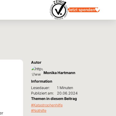
Jetzt spenden
Autor
Monika Hartmann
d
Information
Lesedauer:
1 Minuten
Publiziert am:
20.06.2024
Themen in diesem Beitrag
Katastrophenhilfe
Nothilfe
er