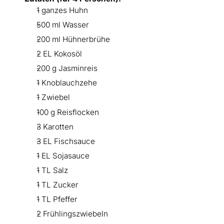
1 ganzes Huhn
500 ml Wasser
200 ml Hühnerbrühe
2 EL Kokosöl
200 g Jasminreis
1 Knoblauchzehe
1 Zwiebel
100 g Reisflocken
3 Karotten
3 EL Fischsauce
1 EL Sojasauce
1 TL Salz
1 TL Zucker
1 TL Pfeffer
2 Frühlingszwiebeln