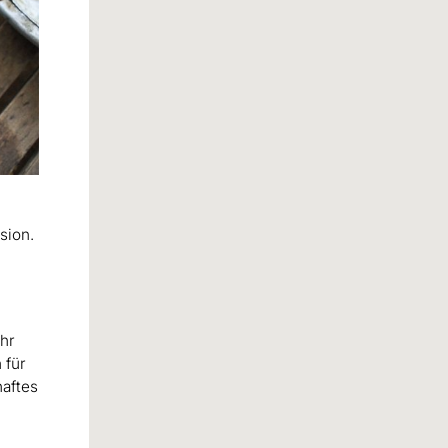
sion.
ehr
 für
haftes