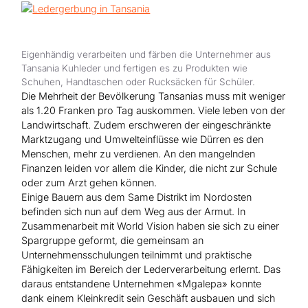
Hilfe für Sudan
Hilfe für Afghanistan
Alle Nothilfe-Projekte
Eigenhändig verarbeiten und färben die Unternehmer aus
Tansania Kuhleder und fertigen es zu Produkten wie
Schuhen, Handtaschen oder Rucksäcken für Schüler.
Die Mehrheit der Bevölkerung Tansanias muss mit weniger
als 1.20 Franken pro Tag auskommen. Viele leben von der
Landwirtschaft. Zudem erschweren der eingeschränkte
Marktzugang und Umwelteinflüsse wie Dürren es den
Menschen, mehr zu verdienen. An den mangelnden
Finanzen leiden vor allem die Kinder, die nicht zur Schule
oder zum Arzt gehen können.
Einige Bauern aus dem Same Distrikt im Nordosten
befinden sich nun auf dem Weg aus der Armut. In
Zusammenarbeit mit World Vision haben sie sich zu einer
Spargruppe geformt, die gemeinsam an
Unternehmensschulungen teilnimmt und praktische
Fähigkeiten im Bereich der Lederverarbeitung erlernt. Das
daraus entstandene Unternehmen «Mgalepa» konnte
dank einem Kleinkredit sein Geschäft ausbauen und sich