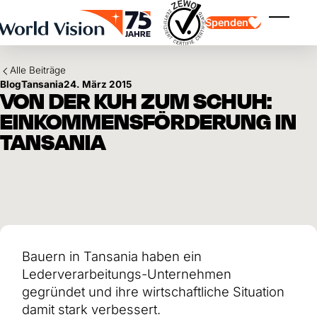
Skip to main content
Spenden
Menü ei
Alle Beiträge
Blog
Tansania
24. März 2015
VON DER KUH ZUM SCHUH:
EINKOMMENSFÖRDERUNG IN
TANSANIA
Kinderpatenschaft
Kinderpatenschaft
Vision und Werte
Gönnerschaft
Schwerpunkte
Freie Spende
Partner
Geschenkspende
Einsatzgebiete
Patenschaft für Kinder in Not
Thematische Spende
Wirkung und Erfolge
Mittelverwendung
Testament und Legat
Bauern in Tansania haben ein
Jahresbericht und Finanzen
Philanthropie
Unternehmenskooperationen
Lederverarbeitungs-Unternehmen
Afrika
gegründet und ihre wirtschaftliche Situation
Asien
Erdbeben Venezuela
Lateinamerika
damit stark verbessert.
Hilfe für Ukraine
Naher Osten und Europa