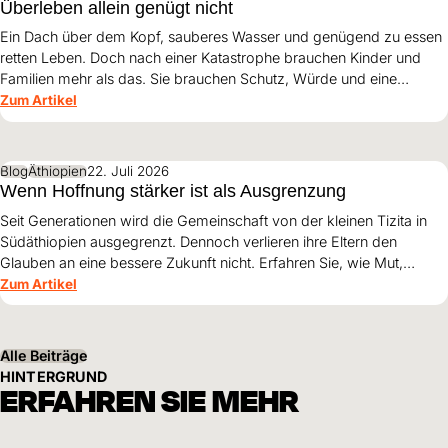
Überleben allein genügt nicht
Ein Dach über dem Kopf, sauberes Wasser und genügend zu essen
retten Leben. Doch nach einer Katastrophe brauchen Kinder und
Familien mehr als das. Sie brauchen Schutz, Würde und eine
Perspektive. Maribel Prada, Country Manager von World Vision
Zum Artikel
Venezuela, beschreibt, weshalb diese Grundsätze den
Wiederaufbau nach den Erdbeben prägen müssen und warum
Überleben allein nicht genügt.
Blog
Äthiopien
22. Juli 2026
Wenn Hoffnung stärker ist als Ausgrenzung
Seit Generationen wird die Gemeinschaft von der kleinen Tizita in
Südäthiopien ausgegrenzt. Dennoch verlieren ihre Eltern den
Glauben an eine bessere Zukunft nicht. Erfahren Sie, wie Mut,
Zusammenhalt und die Unterstützung von World Vision neue
Zum Artikel
Perspektiven für ihre Kinder schaffen.
Alle Beiträge
HINTERGRUND
ERFAHREN SIE MEHR