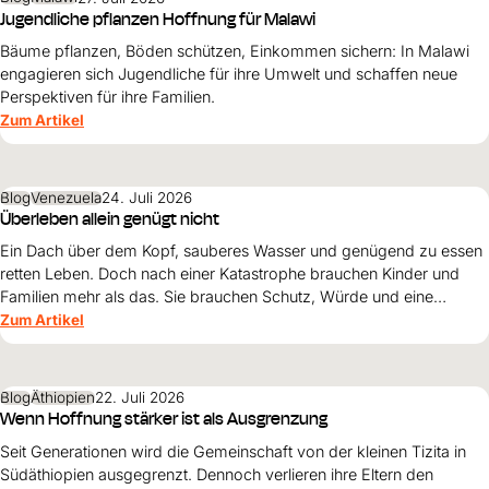
Jugendliche pflanzen Hoffnung für Malawi
Bäume pflanzen, Böden schützen, Einkommen sichern: In Malawi
engagieren sich Jugendliche für ihre Umwelt und schaffen neue
Perspektiven für ihre Familien.
Zum Artikel
Blog
Venezuela
24. Juli 2026
Überleben allein genügt nicht
Ein Dach über dem Kopf, sauberes Wasser und genügend zu essen
retten Leben. Doch nach einer Katastrophe brauchen Kinder und
Familien mehr als das. Sie brauchen Schutz, Würde und eine
Perspektive. Maribel Prada, Country Manager von World Vision
Zum Artikel
Venezuela, beschreibt, weshalb diese Grundsätze den
Wiederaufbau nach den Erdbeben prägen müssen und warum
Überleben allein nicht genügt.
Blog
Äthiopien
22. Juli 2026
Wenn Hoffnung stärker ist als Ausgrenzung
Seit Generationen wird die Gemeinschaft von der kleinen Tizita in
Südäthiopien ausgegrenzt. Dennoch verlieren ihre Eltern den