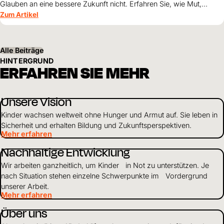
Glauben an eine bessere Zukunft nicht. Erfahren Sie, wie Mut,
Zusammenhalt und die Unterstützung von World Vision neue
Zum Artikel
Perspektiven für ihre Kinder schaffen.
Alle Beiträge
HINTERGRUND
ERFAHREN SIE MEHR
Unsere Vision
Kinder wachsen weltweit ohne Hunger und Armut auf. Sie leben in
Sicherheit und erhalten Bildung und Zukunftsperspektiven.
Mehr erfahren
Nachhaltige Entwicklung
Wir arbeiten ganzheitlich, um Kinder in Not zu unterstützen. Je
nach Situation stehen einzelne Schwerpunkte im Vordergrund
unserer Arbeit.
Mehr erfahren
Über uns