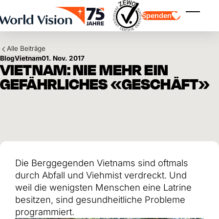
Skip to main content
Spenden
Menü ei
Alle Beiträge
Blog
Vietnam
01. Nov. 2017
VIETNAM: NIE MEHR EIN
GEFÄHRLICHES «GESCHÄFT»
Kinderpatenschaft
Kinderpatenschaft
Vision und Werte
Gönnerschaft
Schwerpunkte
Freie Spende
Partner
Geschenkspende
Einsatzgebiete
Patenschaft für Kinder in Not
Thematische Spende
Die Berggegenden Vietnams sind oftmals
Wirkung und Erfolge
Mittelverwendung
Testament und Legat
durch Abfall und Viehmist verdreckt. Und
Jahresbericht und Finanzen
Philanthropie
Unternehmenskooperationen
weil die wenigsten Menschen eine Latrine
besitzen, sind gesundheitliche Probleme
Afrika
Asien
Erdbeben Venezuela
programmiert.
Lateinamerika
Hilfe für Ukraine
Naher Osten und Europa