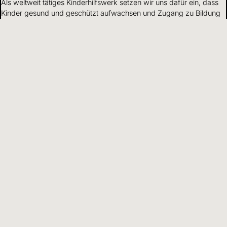
Als weltweit tätiges Kinderhilfswerk setzen wir uns dafür ein, dass
Kinder gesund und geschützt aufwachsen und Zugang zu Bildung
haben.
Mehr erfahren
Mittelverwendung
Wir gehen verantwortungsvoll mit Finanzen und Ressourcen um
und leben Transparenz und Offenheit gegenüber Partnern und
Spendenden.
Mehr erfahren
DE
Sprache wählen
Hilfreiche Informationen und Links
Adresse
Kinderhilfswerk
World Vision
Schweiz und Liechtenstein
Kriesbachstrasse 30