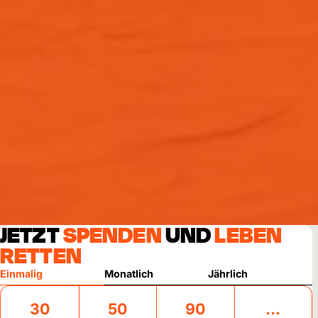
JETZT
SPENDEN
UND
LEBEN
RETTEN
Einmalig
Monatlich
Jährlich
30
50
90