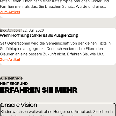
retten Leben. Doch nach einer Katastrophe brauchen Kinder und
Familien mehr als das. Sie brauchen Schutz, Würde und eine
Perspektive. Maribel Prada, Country Manager von World Vision
Zum Artikel
Venezuela, beschreibt, weshalb diese Grundsätze den
Wiederaufbau nach den Erdbeben prägen müssen und warum
Überleben allein nicht genügt.
Blog
Äthiopien
22. Juli 2026
Wenn Hoffnung stärker ist als Ausgrenzung
Seit Generationen wird die Gemeinschaft von der kleinen Tizita in
Südäthiopien ausgegrenzt. Dennoch verlieren ihre Eltern den
Glauben an eine bessere Zukunft nicht. Erfahren Sie, wie Mut,
Zusammenhalt und die Unterstützung von World Vision neue
Zum Artikel
Perspektiven für ihre Kinder schaffen.
Alle Beiträge
HINTERGRUND
ERFAHREN SIE MEHR
Unsere Vision
Kinder wachsen weltweit ohne Hunger und Armut auf. Sie leben in