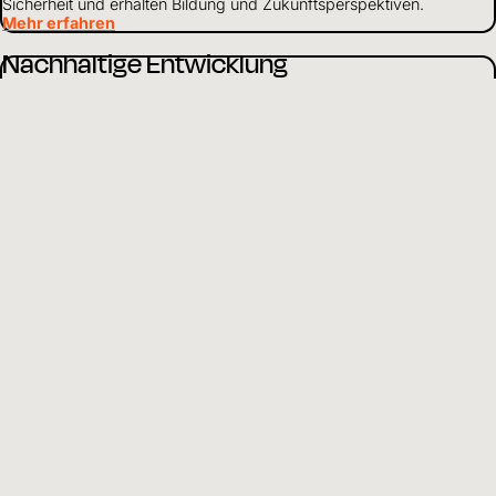
Sicherheit und erhalten Bildung und Zukunftsperspektiven.
Mehr erfahren
Nachhaltige Entwicklung
Wir arbeiten ganzheitlich, um Kinder in Not zu unterstützen. Je
nach Situation stehen einzelne Schwerpunkte im Vordergrund
unserer Arbeit.
Mehr erfahren
Über uns
Als weltweit tätiges Kinderhilfswerk setzen wir uns dafür ein, dass
Kinder gesund und geschützt aufwachsen und Zugang zu Bildung
haben.
Mehr erfahren
Mittelverwendung
Wir gehen verantwortungsvoll mit Finanzen und Ressourcen um
und leben Transparenz und Offenheit gegenüber Partnern und
Spendenden.
Mehr erfahren
DE
Sprache wählen