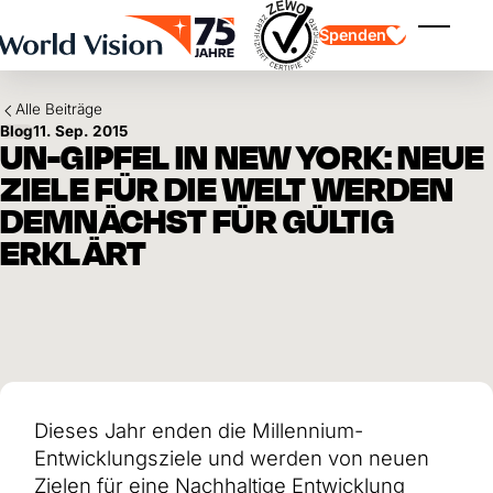
Skip to main content
Spenden
Menü ei
Alle Beiträge
Blog
11. Sep. 2015
UN-GIPFEL IN NEW YORK: NEUE
ZIELE FÜR DIE WELT WERDEN
DEMNÄCHST FÜR GÜLTIG
ERKLÄRT
Kinderpatenschaft
Kinderpatenschaft
Vision und Werte
Gönnerschaft
Schwerpunkte
Freie Spende
Partner
Geschenkspende
Einsatzgebiete
Patenschaft für Kinder in Not
Thematische Spende
Wirkung und Erfolge
Mittelverwendung
Testament und Legat
Jahresbericht und Finanzen
Philanthropie
Unternehmenskooperationen
Dieses Jahr enden die Millennium-
Afrika
Entwicklungsziele und werden von neuen
Asien
Erdbeben Venezuela
Lateinamerika
Hilfe für Ukraine
Zielen für eine Nachhaltige Entwicklung
Naher Osten und Europa