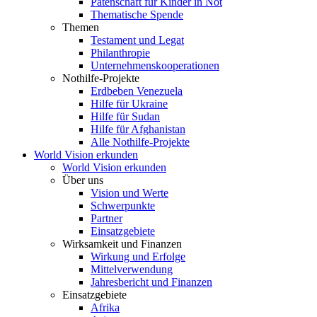
Patenschaft für Kinder in Not
Thematische Spende
Themen
Testament und Legat
Philanthropie
Unternehmenskooperationen
Nothilfe-Projekte
Erdbeben Venezuela
Hilfe für Ukraine
Hilfe für Sudan
Hilfe für Afghanistan
Alle Nothilfe-Projekte
World Vision erkunden
World Vision erkunden
Über uns
Vision und Werte
Schwerpunkte
Partner
Einsatzgebiete
Wirksamkeit und Finanzen
Wirkung und Erfolge
Mittelverwendung
Jahresbericht und Finanzen
Einsatzgebiete
Afrika