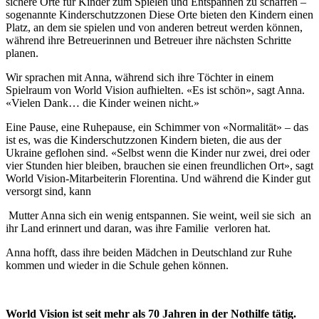
sichere Orte für Kinder zum Spielen und Entspannen zu schaffen –
sogenannte Kinderschutzzonen Diese Orte bieten den Kindern einen
Platz, an dem sie spielen und von anderen betreut werden können,
während ihre Betreuerinnen und Betreuer ihre nächsten Schritte
planen.
Wir sprachen mit Anna, während sich ihre Töchter in einem
Spielraum von World Vision aufhielten. «Es ist schön», sagt Anna.
«Vielen Dank… die Kinder weinen nicht.»
Eine Pause, eine Ruhepause, ein Schimmer von «Normalität» – das
ist es, was die Kinderschutzzonen Kindern bieten, die aus der
Ukraine geflohen sind. «Selbst wenn die Kinder nur zwei, drei oder
vier Stunden hier bleiben, brauchen sie einen freundlichen Ort», sagt
World Vision-Mitarbeiterin Florentina. Und während die Kinder gut
versorgt sind, kann
Mutter Anna sich ein wenig entspannen. Sie weint, weil sie sich an
ihr Land erinnert und daran, was ihre Familie verloren hat.
Anna hofft, dass ihre beiden Mädchen in Deutschland zur Ruhe
kommen und wieder in die Schule gehen können.
World Vision ist seit mehr als 70 Jahren in der Nothilfe tätig.