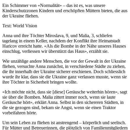
Ein Schimmer von «Normalität» – das ist es, was unsere
Kinderschutzzonen Kindern und erschöpften Müttern bieten, die aus
der Ukraine fliehen.
Text: World Vision
Anna und ihre Töchter Miroslava, 9, und Malia, 3, schliefen
tagelang in einem Keller, nachdem der Konflikt ihre Heimatstadt
Haricov erreicht hatte. «Als die Bombe in der Nähe unseres Hauses
einschlug, verliessen wir überstürzt das Haus», erzählt sie.
Wie unzählige andere Menschen, die vor der Gewalt in der Ukraine
fliehen, versuchte Anna zunächst, in verschiedene Städte zu ziehen,
die ihr innerhalb der Ukraine sicherer erschienen. Doch schliesslich
wurde ihr klar, dass sie die Ukraine ganz verlassen musste, wenn sie
ihre Töchter in Sicherheit bringen wollte.
«Ich möchte nicht, dass sie [diese] Geräusche weiterhin hören», sagt
sie über die Bomben. Malia zittert immer noch, wenn sie laute
Geräusche hört», erklärt Anna. Selbst in den sichereren Städten, in
die sie gezogen sind, bekam sie Angst, wenn sie einen Traktor
vorbeifahren hörte.
Um sein Leben zu fliehen ist anstrengend – körperlich und seelisch.
Für Mütter und Betreuerinnen, die plötzlich von Familienmitgliedern