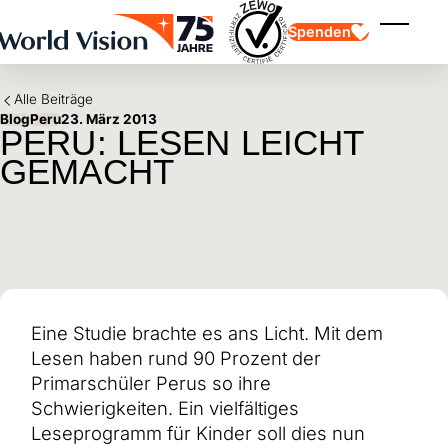
Skip to main content
Spenden
Menü ei
Alle Beiträge
Blog
Peru
23. März 2013
PERU: LESEN LEICHT
GEMACHT
Kinderpatenschaft
Kinderpatenschaft
Vision und Werte
Gönnerschaft
Schwerpunkte
Freie Spende
Partner
Geschenkspende
Einsatzgebiete
Patenschaft für Kinder in Not
Thematische Spende
Eine Studie brachte es ans Licht. Mit dem
Wirkung und Erfolge
Mittelverwendung
Testament und Legat
Lesen haben rund 90 Prozent der
Jahresbericht und Finanzen
Philanthropie
Unternehmenskooperationen
Primarschüler Perus so ihre
Schwierigkeiten. Ein vielfältiges
Afrika
Asien
Erdbeben Venezuela
Leseprogramm für Kinder soll dies nun
Lateinamerika
Hilfe für Ukraine
Naher Osten und Europa