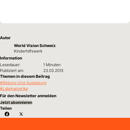
unktion lebte und arbeitete er über zwei Jahre in
icaragua.
Autor
World Vision Schweiz
Kinderhilfswerk
Information
Lesedauer:
1 Minuten
Publiziert am:
23.03.2013
Themen in diesem Beitrag
Bildung Und Ausbildung
Lateinamerika
Für den Newsletter anmelden
Jetzt abonnieren
Teilen