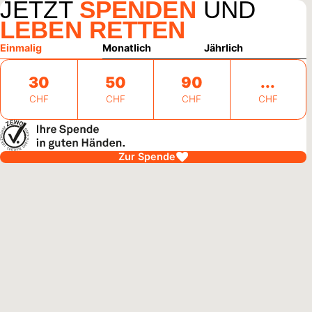
JETZT
SPENDEN
UND
LEBEN RETTEN
Einmalig
Monatlich
Jährlich
30
50
90
CHF
CHF
CHF
CHF
Zur Spende
alawi
27. Juli 2026
ndliche pflanzen Hoffnung für Malawi
 pflanzen, Böden schützen, Einkommen sichern: In Malawi
ieren sich Jugendliche für ihre Umwelt und schaffen neue