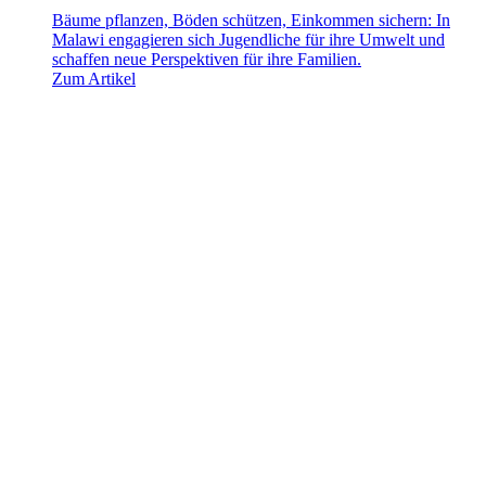
Bäume pflanzen, Böden schützen, Einkommen sichern: In
Malawi engagieren sich Jugendliche für ihre Umwelt und
schaffen neue Perspektiven für ihre Familien.
Zum Artikel