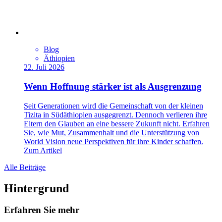
Blog
Äthiopien
22. Juli 2026
Wenn Hoffnung stärker ist als Ausgrenzung
Seit Generationen wird die Gemeinschaft von der kleinen
Tizita in Südäthiopien ausgegrenzt. Dennoch verlieren ihre
Eltern den Glauben an eine bessere Zukunft nicht. Erfahren
Sie, wie Mut, Zusammenhalt und die Unterstützung von
World Vision neue Perspektiven für ihre Kinder schaffen.
Zum Artikel
Alle Beiträge
Hintergrund
Erfahren Sie mehr