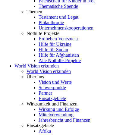
Patenschaft für Kinder in Not
Thematische Spende
Themen
Testament und Legat
Philanthropie
Unternehmenskooperationen
Nothilfe-Projekte
Erdbeben Venezuela
Hilfe für Ukraine
Hilfe für Sudan
Hilfe für Afghanistan
Alle Nothilfe-Projekte
World Vision erkunden
World Vision erkunden
Über uns
Vision und Werte
Schwerpunkte
Partner
Einsatzgebiete
Wirksamkeit und Finanzen
Wirkung und Erfolge
Mittelverwendung
Jahresbericht und Finanzen
Einsatzgebiete
Afrika