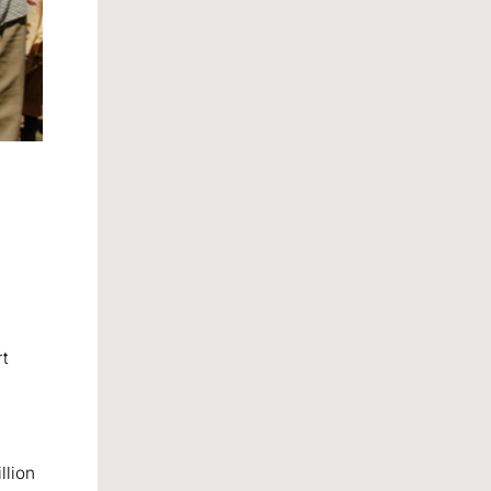
rt
llion