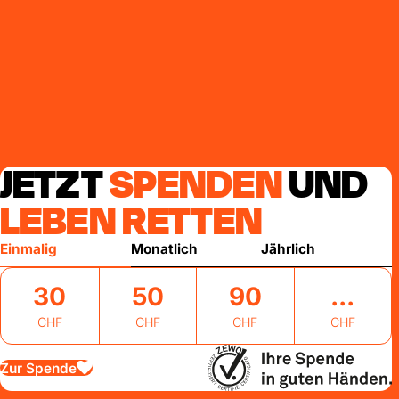
JETZT
SPENDEN
UND
LEBEN RETTEN
Einmalig
Monatlich
Jährlich
30
50
90
CHF
CHF
CHF
CHF
Zur Spende