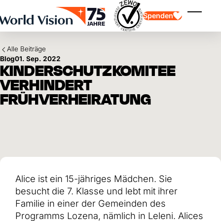
Skip to main content
Spenden
Menü ei
Alle Beiträge
Blog
01. Sep. 2022
KINDERSCHUTZKOMITEE
VERHINDERT
FRÜHVERHEIRATUNG
Kinderpatenschaft
Kinderpatenschaft
Vision und Werte
Gönnerschaft
Schwerpunkte
Freie Spende
Partner
Geschenkspende
Einsatzgebiete
Patenschaft für Kinder in Not
Thematische Spende
Wirkung und Erfolge
Mittelverwendung
Testament und Legat
Alice ist ein 15-jähriges Mädchen. Sie
Jahresbericht und Finanzen
Philanthropie
Unternehmenskooperationen
besucht die 7. Klasse und lebt mit ihrer
Afrika
Familie in einer der Gemeinden des
Asien
Erdbeben Venezuela
Lateinamerika
Programms Lozena, nämlich in Leleni. Alices
Hilfe für Ukraine
Naher Osten und Europa