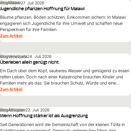
Blog
Malawi
27. Juli 2026
Jugendliche pflanzen Hoffnung für Malawi
Bäume pflanzen, Böden schützen, Einkommen sichern: In Malawi
engagieren sich Jugendliche für ihre Umwelt und schaffen neue
Perspektiven für ihre Familien.
Zum Artikel
Blog
Venezuela
24. Juli 2026
Überleben allein genügt nicht
Ein Dach über dem Kopf, sauberes Wasser und genügend zu essen
retten Leben. Doch nach einer Katastrophe brauchen Kinder und
Familien mehr als das. Sie brauchen Schutz, Würde und eine
Perspektive. Maribel Prada, Country Manager von World Vision
Zum Artikel
Venezuela, beschreibt, weshalb diese Grundsätze den
Wiederaufbau nach den Erdbeben prägen müssen und warum
Überleben allein nicht genügt.
Blog
Äthiopien
22. Juli 2026
Wenn Hoffnung stärker ist als Ausgrenzung
Seit Generationen wird die Gemeinschaft von der kleinen Tizita in
Südäthiopien ausgegrenzt. Dennoch verlieren ihre Eltern den