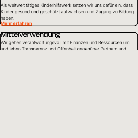
Als weltweit tätiges Kinderhilfswerk setzen wir uns dafür ein, dass
Kinder gesund und geschützt aufwachsen und Zugang zu Bildung
haben.
Mehr erfahren
Mittelverwendung
Wir gehen verantwortungsvoll mit Finanzen und Ressourcen um
und leben Transparenz und Offenheit gegenüber Partnern und
Spendenden.
Mehr erfahren
DE
Sprache wählen
Hilfreiche Informationen und Links
Adresse
Kinderhilfswerk
World Vision
Schweiz und Liechtenstein