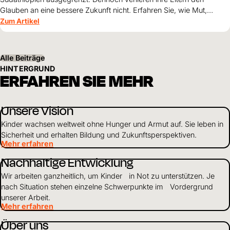
Glauben an eine bessere Zukunft nicht. Erfahren Sie, wie Mut,
Zusammenhalt und die Unterstützung von World Vision neue
Zum Artikel
Perspektiven für ihre Kinder schaffen.
Alle Beiträge
HINTERGRUND
ERFAHREN SIE MEHR
Unsere Vision
Kinder wachsen weltweit ohne Hunger und Armut auf. Sie leben in
Sicherheit und erhalten Bildung und Zukunftsperspektiven.
Mehr erfahren
Nachhaltige Entwicklung
Wir arbeiten ganzheitlich, um Kinder in Not zu unterstützen. Je
nach Situation stehen einzelne Schwerpunkte im Vordergrund
unserer Arbeit.
Mehr erfahren
Über uns