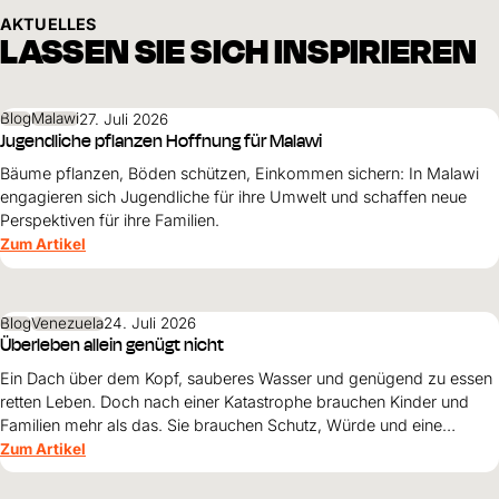
AKTUELLES
LASSEN SIE SICH INSPIRIEREN
Blog
Malawi
27. Juli 2026
Jugendliche pflanzen Hoffnung für Malawi
Bäume pflanzen, Böden schützen, Einkommen sichern: In Malawi
engagieren sich Jugendliche für ihre Umwelt und schaffen neue
Perspektiven für ihre Familien.
Zum Artikel
Blog
Venezuela
24. Juli 2026
Überleben allein genügt nicht
Ein Dach über dem Kopf, sauberes Wasser und genügend zu essen
retten Leben. Doch nach einer Katastrophe brauchen Kinder und
Familien mehr als das. Sie brauchen Schutz, Würde und eine
Perspektive. Maribel Prada, Country Manager von World Vision
Zum Artikel
Venezuela, beschreibt, weshalb diese Grundsätze den
Wiederaufbau nach den Erdbeben prägen müssen und warum