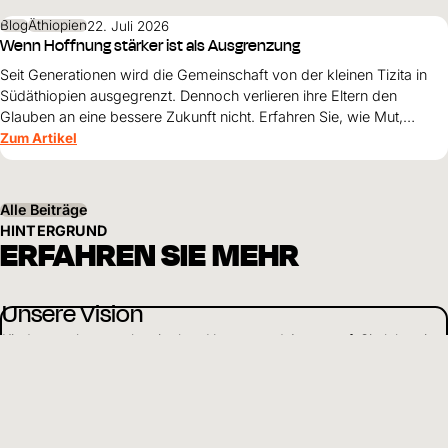
Überleben allein nicht genügt.
Blog
Äthiopien
22. Juli 2026
Wenn Hoffnung stärker ist als Ausgrenzung
Seit Generationen wird die Gemeinschaft von der kleinen Tizita in
Südäthiopien ausgegrenzt. Dennoch verlieren ihre Eltern den
Glauben an eine bessere Zukunft nicht. Erfahren Sie, wie Mut,
Zusammenhalt und die Unterstützung von World Vision neue
Zum Artikel
Perspektiven für ihre Kinder schaffen.
Alle Beiträge
HINTERGRUND
ERFAHREN SIE MEHR
Unsere Vision
Kinder wachsen weltweit ohne Hunger und Armut auf. Sie leben in
Sicherheit und erhalten Bildung und Zukunftsperspektiven.
Mehr erfahren
Nachhaltige Entwicklung
Wir arbeiten ganzheitlich, um Kinder in Not zu unterstützen. Je