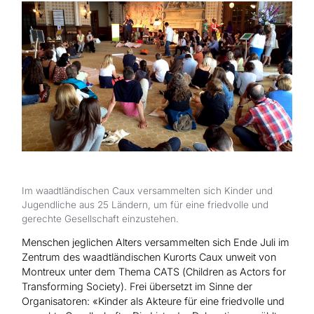
Hilfe für Sudan
Hilfe für Afghanistan
Alle Nothilfe-Projekte
Im waadtländischen Caux versammelten sich Kinder und
Jugendliche aus 25 Ländern, um für eine friedvolle und
gerechte Gesellschaft einzustehen.
Menschen jeglichen Alters versammelten sich Ende Juli im
Zentrum des waadtländischen Kurorts Caux unweit von
Montreux unter dem Thema CATS (Children as Actors for
Transforming Society). Frei übersetzt im Sinne der
Organisatoren: «Kinder als Akteure für eine friedvolle und