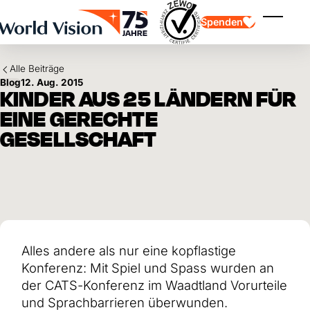
Skip to main content
Spenden
Menü ei
Alle Beiträge
Blog
12. Aug. 2015
KINDER AUS 25 LÄNDERN FÜR
EINE GERECHTE
GESELLSCHAFT
Kinderpatenschaft
Kinderpatenschaft
Vision und Werte
Gönnerschaft
Schwerpunkte
Freie Spende
Partner
Geschenkspende
Einsatzgebiete
Patenschaft für Kinder in Not
Thematische Spende
Wirkung und Erfolge
Mittelverwendung
Testament und Legat
Alles andere als nur eine kopflastige
Jahresbericht und Finanzen
Philanthropie
Unternehmenskooperationen
Konferenz: Mit Spiel und Spass wurden an
Afrika
der CATS-Konferenz im Waadtland Vorurteile
Asien
Erdbeben Venezuela
Lateinamerika
und Sprachbarrieren überwunden.
Hilfe für Ukraine
Naher Osten und Europa