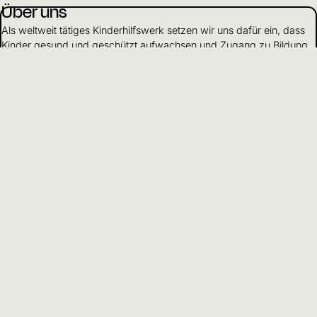
Über uns
Als weltweit tätiges Kinderhilfswerk setzen wir uns dafür ein, dass
Kinder gesund und geschützt aufwachsen und Zugang zu Bildung
haben.
Mehr erfahren
Mittelverwendung
Wir gehen verantwortungsvoll mit Finanzen und Ressourcen um
und leben Transparenz und Offenheit gegenüber Partnern und
Spendenden.
Mehr erfahren
DE
Sprache wählen
Hilfreiche Informationen und Links
Adresse
Kinderhilfswerk
World Vision