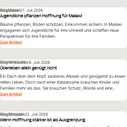
Blog
Malawi
27. Juli 2026
Jugendliche pflanzen Hoffnung für Malawi
Bäume pflanzen, Böden schützen, Einkommen sichern: In Malawi
engagieren sich Jugendliche für ihre Umwelt und schaffen neue
Perspektiven für ihre Familien.
Zum Artikel
Blog
Venezuela
24. Juli 2026
Überleben allein genügt nicht
Ein Dach über dem Kopf, sauberes Wasser und genügend zu essen
retten Leben. Doch nach einer Katastrophe brauchen Kinder und
Familien mehr als das. Sie brauchen Schutz, Würde und eine
Perspektive. Maribel Prada, Country Manager von World Vision
Zum Artikel
Venezuela, beschreibt, weshalb diese Grundsätze den
Wiederaufbau nach den Erdbeben prägen müssen und warum
Überleben allein nicht genügt.
Blog
Äthiopien
22. Juli 2026
Wenn Hoffnung stärker ist als Ausgrenzung