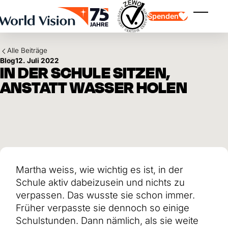
Skip to main content
Spenden
Menü ei
Alle Beiträge
Blog
12. Juli 2022
IN DER SCHULE SITZEN,
ANSTATT WASSER HOLEN
Kinderpatenschaft
Kinderpatenschaft
Vision und Werte
Gönnerschaft
Schwerpunkte
Freie Spende
Partner
Geschenkspende
Einsatzgebiete
Patenschaft für Kinder in Not
Thematische Spende
Martha weiss, wie wichtig es ist, in der
Wirkung und Erfolge
Mittelverwendung
Testament und Legat
Schule aktiv dabeizusein und nichts zu
Jahresbericht und Finanzen
Philanthropie
Unternehmenskooperationen
verpassen. Das wusste sie schon immer.
Früher verpasste sie dennoch so einige
Afrika
Asien
Erdbeben Venezuela
Schulstunden. Dann nämlich, als sie weite
Lateinamerika
Hilfe für Ukraine
Naher Osten und Europa