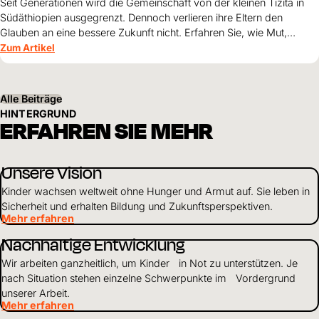
Seit Generationen wird die Gemeinschaft von der kleinen Tizita in
Südäthiopien ausgegrenzt. Dennoch verlieren ihre Eltern den
Glauben an eine bessere Zukunft nicht. Erfahren Sie, wie Mut,
Zusammenhalt und die Unterstützung von World Vision neue
Zum Artikel
Perspektiven für ihre Kinder schaffen.
Alle Beiträge
HINTERGRUND
ERFAHREN SIE MEHR
Unsere Vision
Kinder wachsen weltweit ohne Hunger und Armut auf. Sie leben in
Sicherheit und erhalten Bildung und Zukunftsperspektiven.
Mehr erfahren
Nachhaltige Entwicklung
Wir arbeiten ganzheitlich, um Kinder in Not zu unterstützen. Je
nach Situation stehen einzelne Schwerpunkte im Vordergrund
unserer Arbeit.
Mehr erfahren