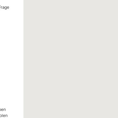
Frage
eben
holen