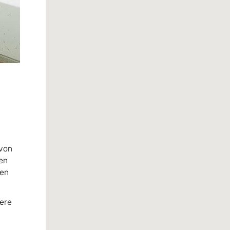
 von
den
den
sere