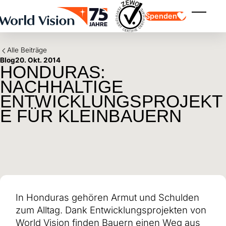
Skip to main content
Spenden
Menü ei
Alle Beiträge
Blog
20. Okt. 2014
HONDURAS:
NACHHALTIGE
ENTWICKLUNGSPROJEKT
E FÜR KLEINBAUERN
Kinderpatenschaft
Kinderpatenschaft
Vision und Werte
Gönnerschaft
Schwerpunkte
Freie Spende
Partner
Geschenkspende
Einsatzgebiete
Patenschaft für Kinder in Not
Thematische Spende
Wirkung und Erfolge
Mittelverwendung
Testament und Legat
Jahresbericht und Finanzen
Philanthropie
Unternehmenskooperationen
In Honduras gehören Armut und Schulden
Afrika
zum Alltag. Dank Entwicklungsprojekten von
Asien
Erdbeben Venezuela
Lateinamerika
Hilfe für Ukraine
World Vision finden Bauern einen Weg aus
Naher Osten und Europa