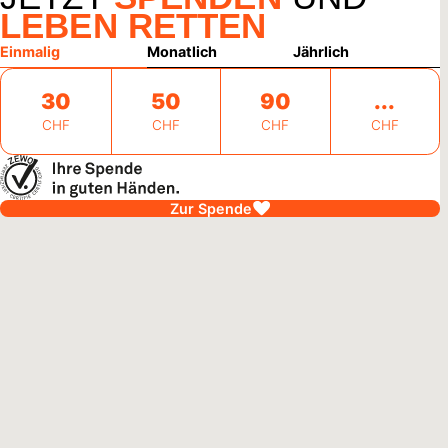
LEBEN RETTEN
Einmalig
Monatlich
Jährlich
30
50
90
CHF
CHF
CHF
CHF
Zur Spende
alawi
27. Juli 2026
ndliche pflanzen Hoffnung für Malawi
 pflanzen, Böden schützen, Einkommen sichern: In Malawi
ieren sich Jugendliche für ihre Umwelt und schaffen neue
ktiven für ihre Familien.