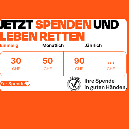
JETZT
SPENDEN
UND
LEBEN RETTEN
Einmalig
Monatlich
Jährlich
30
50
90
CHF
CHF
CHF
CHF
Zur Spende