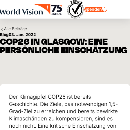
Skip to main content
Spenden
Menü ei
Alle Beiträge
Blog
03. Jan. 2022
COP26 IN GLASGOW: EINE
PERSÖNLICHE EINSCHÄTZUNG
Kinderpatenschaft
Kinderpatenschaft
Vision und Werte
Gönnerschaft
Schwerpunkte
Freie Spende
Partner
Geschenkspende
Einsatzgebiete
Patenschaft für Kinder in Not
Thematische Spende
Der Klimagipfel COP26 ist bereits
Wirkung und Erfolge
Mittelverwendung
Testament und Legat
Geschichte. Die Ziele, das notwendigen 1,5-
Jahresbericht und Finanzen
Philanthropie
Unternehmenskooperationen
Grad-Ziel zu erreichen und bereits bewirkte
Klimaschänden zu kompensieren, sind es
Afrika
Asien
Erdbeben Venezuela
noch nicht. Eine kritische Einschätzung von
Lateinamerika
Hilfe für Ukraine
Naher Osten und Europa