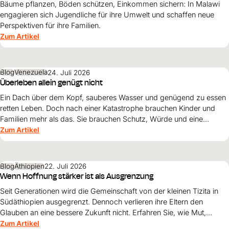
Bäume pflanzen, Böden schützen, Einkommen sichern: In Malawi
engagieren sich Jugendliche für ihre Umwelt und schaffen neue
Perspektiven für ihre Familien.
Zum Artikel
Blog
Venezuela
24. Juli 2026
Überleben allein genügt nicht
Ein Dach über dem Kopf, sauberes Wasser und genügend zu essen
retten Leben. Doch nach einer Katastrophe brauchen Kinder und
Familien mehr als das. Sie brauchen Schutz, Würde und eine
Perspektive. Maribel Prada, Country Manager von World Vision
Zum Artikel
Venezuela, beschreibt, weshalb diese Grundsätze den
Wiederaufbau nach den Erdbeben prägen müssen und warum
Überleben allein nicht genügt.
Blog
Äthiopien
22. Juli 2026
Wenn Hoffnung stärker ist als Ausgrenzung
Seit Generationen wird die Gemeinschaft von der kleinen Tizita in
Südäthiopien ausgegrenzt. Dennoch verlieren ihre Eltern den
Glauben an eine bessere Zukunft nicht. Erfahren Sie, wie Mut,
Zusammenhalt und die Unterstützung von World Vision neue
Zum Artikel