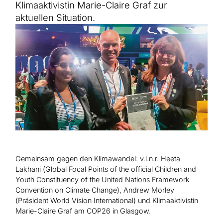
Hilfe für Sudan
Klimaaktivistin Marie-Claire Graf zur
Hilfe für Afghanistan
Alle Nothilfe-Projekte
aktuellen Situation.
Gemeinsam gegen den Klimawandel: v.l.n.r. Heeta
Lakhani (Global Focal Points of the official Children and
Youth Constituency of the United Nations Framework
Convention on Climate Change), Andrew Morley
(Präsident World Vision International) und Klimaaktivistin
Marie-Claire Graf am COP26 in Glasgow.