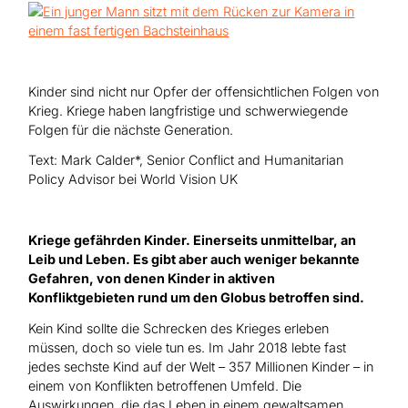
Hilfe für Sudan
Hilfe für Afghanistan
Alle Nothilfe-Projekte
Kinder sind nicht nur Opfer der offensichtlichen Folgen von
Krieg. Kriege haben langfristige und schwerwiegende
Folgen für die nächste Generation.
Text: Mark Calder*, Senior Conflict and Humanitarian
Policy Advisor bei World Vision UK
Kriege gefährden Kinder. Einerseits unmittelbar, an
Leib und Leben. Es gibt aber auch weniger bekannte
Gefahren, von denen Kinder in aktiven
Konfliktgebieten rund um den Globus betroffen sind.
Kein Kind sollte die Schrecken des Krieges erleben
müssen, doch so viele tun es. Im Jahr 2018 lebte fast
jedes sechste Kind auf der Welt – 357 Millionen Kinder – in
einem von Konflikten betroffenen Umfeld. Die
Auswirkungen, die das Leben in einem gewaltsamen