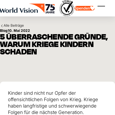
Skip to main content
Spenden
Menü ei
Alle Beiträge
Blog
10. Mai 2022
5 ÜBERRASCHENDE GRÜNDE,
WARUM KRIEGE KINDERN
SCHADEN
Kinderpatenschaft
Kinderpatenschaft
Vision und Werte
Gönnerschaft
Schwerpunkte
Freie Spende
Partner
Geschenkspende
Einsatzgebiete
Patenschaft für Kinder in Not
Thematische Spende
Wirkung und Erfolge
Mittelverwendung
Testament und Legat
Kinder sind nicht nur Opfer der
Jahresbericht und Finanzen
Philanthropie
Unternehmenskooperationen
offensichtlichen Folgen von Krieg. Kriege
Afrika
haben langfristige und schwerwiegende
Asien
Erdbeben Venezuela
Lateinamerika
Folgen für die nächste Generation.
Hilfe für Ukraine
Naher Osten und Europa