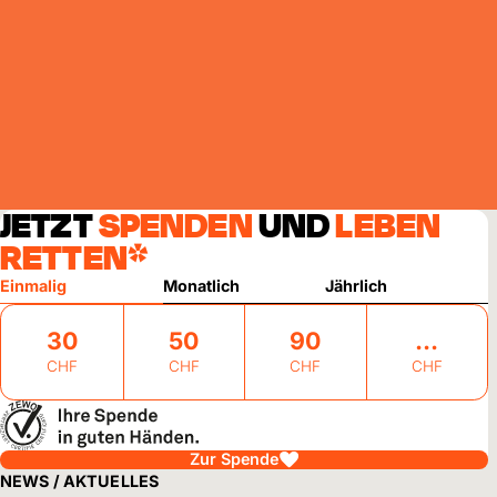
JETZT
SPENDEN
UND
LEBEN
RETTEN*
Einmalig
Monatlich
Jährlich
30
50
90
CHF
CHF
CHF
CHF
Zur Spende
NEWS / AKTUELLES