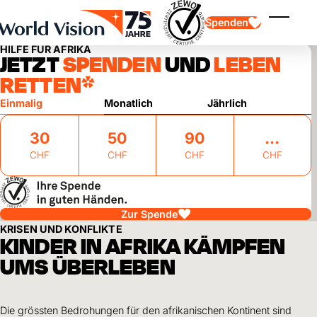
Skip to main content
Spenden
Menü ei
HILFE FÜR AFRIKA
JETZT
SPENDEN
UND
LEBEN
RETTEN*
Einmalig
Monatlich
Jährlich
30
50
90
CHF
CHF
CHF
CHF
Kinderpatenschaft
Kinderpatenschaft
Vision und Werte
Gönnerschaft
Schwerpunkte
Freie Spende
Partner
Geschenkspende
Einsatzgebiete
Patenschaft für Kinder in Not
Zur Spende
Thematische Spende
KRISEN UND KONFLIKTE
Wirkung und Erfolge
KINDER IN AFRIKA KÄMPFEN
Mittelverwendung
Testament und Legat
Jahresbericht und Finanzen
Philanthropie
UMS ÜBERLEBEN
Unternehmenskooperationen
Afrika
Asien
Erdbeben Venezuela
Lateinamerika
Hilfe für Ukraine
Die grössten Bedrohungen für den afrikanischen Kontinent sind
Naher Osten und Europa