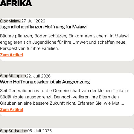
AFRIKA
Blog
Malawi
27. Juli 2026
Jugendliche pflanzen Hoffnung für Malawi
Bäume pflanzen, Böden schützen, Einkommen sichern: In Malawi
engagieren sich Jugendliche für ihre Umwelt und schaffen neue
Perspektiven für ihre Familien.
Zum Artikel
Blog
Äthiopien
22. Juli 2026
Wenn Hoffnung stärker ist als Ausgrenzung
Seit Generationen wird die Gemeinschaft von der kleinen Tizita in
Südäthiopien ausgegrenzt. Dennoch verlieren ihre Eltern den
Glauben an eine bessere Zukunft nicht. Erfahren Sie, wie Mut,
Zusammenhalt und die Unterstützung von World Vision neue
Zum Artikel
Perspektiven für ihre Kinder schaffen.
Blog
Südsudan
06. Juli 2026