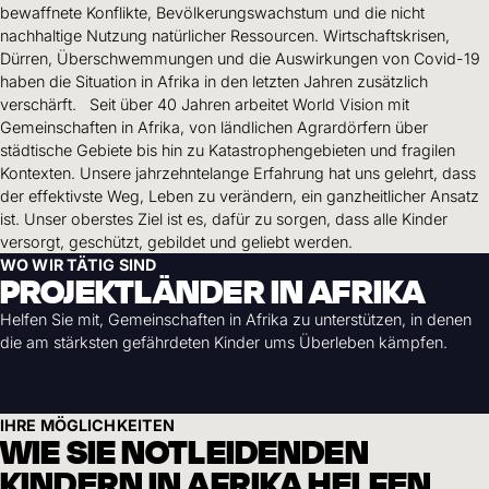
Hilfe für Sudan
bewaffnete Konflikte, Bevölkerungswachstum und die nicht
Hilfe für Afghanistan
Alle Nothilfe-Projekte
nachhaltige Nutzung natürlicher Ressourcen. Wirtschaftskrisen,
Dürren, Überschwemmungen und die Auswirkungen von Covid-19
haben die Situation in Afrika in den letzten Jahren zusätzlich
verschärft.
Seit über 40 Jahren arbeitet World Vision mit
Gemeinschaften in Afrika, von ländlichen Agrardörfern über
städtische Gebiete bis hin zu Katastrophengebieten und fragilen
Kontexten. Unsere jahrzehntelange Erfahrung hat uns gelehrt, dass
der effektivste Weg, Leben zu verändern, ein ganzheitlicher Ansatz
ist. Unser oberstes Ziel ist es, dafür zu sorgen, dass alle Kinder
versorgt, geschützt, gebildet und geliebt werden.
WO WIR TÄTIG SIND
PROJEKTLÄNDER IN AFRIKA
Helfen Sie mit, Gemeinschaften in Afrika zu unterstützen, in denen
die am stärksten gefährdeten Kinder ums Überleben kämpfen.
IHRE MÖGLICHKEITEN
WIE SIE NOTLEIDENDEN
KINDERN IN AFRIKA HELFEN