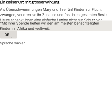
Ein kleiner Ort mit grosser Wirkung
Als Überschwemmungen Mary und ihre fünf Kinder zur Flucht
zwangen, verloren sie ihr Zuhause und fast ihren gesamten Besitz.
Heute schenkt ihnen eine einfache Latrine nicht nur Schutz vor
*Mit Ihrer Spende helfen wir den am meisten benachteiligten
Krankheiten, sondern auch Sicherheit, Würde und neue Hoffnung.
Zum Artikel
Kindern in
Afrika
und weltweit.
DE
Sprache wählen
Alle Beiträge
Hilfreiche Informationen und Links
Adresse
Kinderhilfswerk
World Vision
Schweiz und Liechtenstein
Kriesbachstrasse 30
8600 Dübendorf