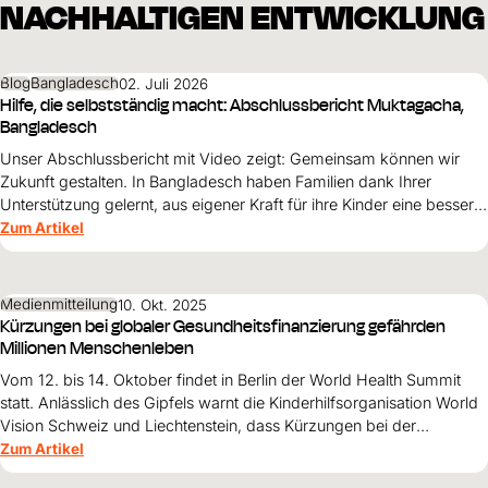
NACHHALTIGEN ENTWICKLUNG
Blog
Bangladesch
02. Juli 2026
Hilfe, die selbstständig macht: Abschlussbericht Muktagacha,
Bangladesch
Unser Abschlussbericht mit Video zeigt: Gemeinsam können wir
Zukunft gestalten. In Bangladesch haben Familien dank Ihrer
Unterstützung gelernt, aus eigener Kraft für ihre Kinder eine bessere
Zukunft aufzubauen.
Zum Artikel
Medienmitteilung
10. Okt. 2025
Kürzungen bei globaler Gesundheitsfinanzierung gefährden
Millionen Menschenleben
Vom 12. bis 14. Oktober findet in Berlin der World Health Summit
statt. Anlässlich des Gipfels warnt die Kinderhilfsorganisation World
Vision Schweiz und Liechtenstein, dass Kürzungen bei der
internationalen Gesundheitsfinanzierung gravierende Folgen für
Zum Artikel
Millionen von Menschen weltweit haben werden – und auch die