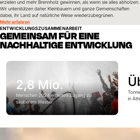
erzielen und mehr Brennholz gewinnen, als wenn sie alles abholzen.
Wir unterstützen daher Kleinbauern und ganze Gemeinschaften
dabei, ihr Land auf natürliche Weise wiederzubegrünen.
Mehr erfahren
ENTWICKLUNGSZUSAMMENARBEIT
GEMEINSAM FÜR EINE
NACHHALTIGE ENTWICKLUNG
Ü
2,8 Mio.
Tonne
Menschen 2024 erhielten Zugang zu
in Ät
sauberem Wasser.