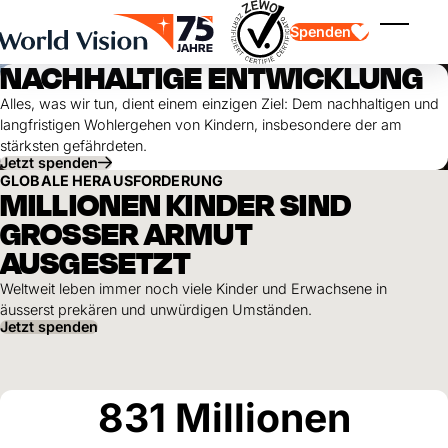
Skip to main content
Spenden
Menü ei
NACHHALTIGE ENTWICKLUNG
Alles, was wir tun, dient einem einzigen Ziel: Dem nachhaltigen und
langfristigen Wohlergehen von Kindern, insbesondere der am
stärksten gefährdeten.
Jetzt spenden
GLOBALE HERAUSFORDERUNG
MILLIONEN KINDER SIND
GROSSER ARMUT
Kinderpatenschaft
Kinderpatenschaft
Vision und Werte
Gönnerschaft
AUSGESETZT
Schwerpunkte
Freie Spende
Partner
Geschenkspende
Einsatzgebiete
Weltweit leben immer noch viele Kinder und Erwachsene in
Patenschaft für Kinder in Not
Thematische Spende
äusserst prekären und unwürdigen Umständen.
Jetzt spenden
Wirkung und Erfolge
Mittelverwendung
Testament und Legat
Jahresbericht und Finanzen
Philanthropie
Unternehmenskooperationen
831
Millionen
Afrika
Asien
Erdbeben Venezuela
Lateinamerika
Hilfe für Ukraine
Naher Osten und Europa