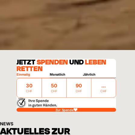
JETZT
SPENDEN
UND
LEBEN
RETTEN
Einmalig
Monatlich
Jährlich
30
50
90
CHF
CHF
CHF
CHF
Zur Spende
NEWS
AKTUELLES ZUR