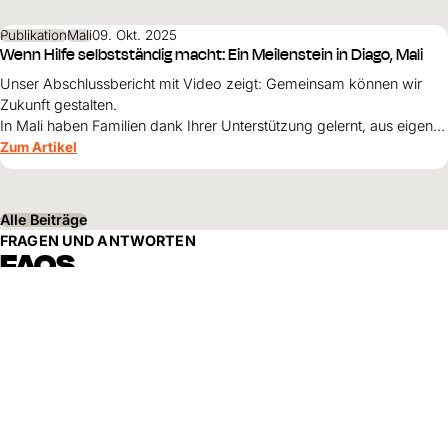
Schweiz nicht unberührt lassen.
Publikation
Mali
09. Okt. 2025
Wenn Hilfe selbstständig macht: Ein Meilenstein in Diago, Mali
Unser Abschlussbericht mit Video zeigt: Gemeinsam können wir
Zukunft gestalten.
In Mali haben Familien dank Ihrer Unterstützung gelernt, aus eigener
Kraft für ihre Kinder eine bessere Zukunft aufzubauen.
Zum Artikel
Alle Beiträge
FRAGEN UND ANTWORTEN
FAQS
Haben Sie noch weitere Fragen? Wir stehen Ihnen jederzeit zur
Verfügung und helfen Ihnen gerne weiter!
Kontakt
Unterstützt World Vision auch die
Nachhaltigkeitsziele der UN?