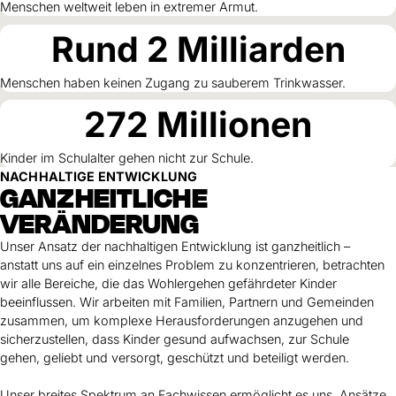
Hilfe für Sudan
Menschen weltweit leben in extremer Armut.
Hilfe für Afghanistan
Alle Nothilfe-Projekte
Rund
2
Milliarden
Menschen haben keinen Zugang zu sauberem Trinkwasser.
272
Millionen
Kinder im Schulalter gehen nicht zur Schule.
NACHHALTIGE ENTWICKLUNG
GANZHEITLICHE
VERÄNDERUNG
Unser Ansatz der nachhaltigen Entwicklung ist ganzheitlich –
anstatt uns auf ein einzelnes Problem zu konzentrieren, betrachten
wir alle Bereiche, die das Wohlergehen gefährdeter Kinder
beeinflussen. Wir arbeiten mit Familien, Partnern und Gemeinden
zusammen, um komplexe Herausforderungen anzugehen und
sicherzustellen, dass Kinder gesund aufwachsen, zur Schule
gehen, geliebt und versorgt, geschützt und beteiligt werden.
Unser breites Spektrum an Fachwissen ermöglicht es uns, Ansätze