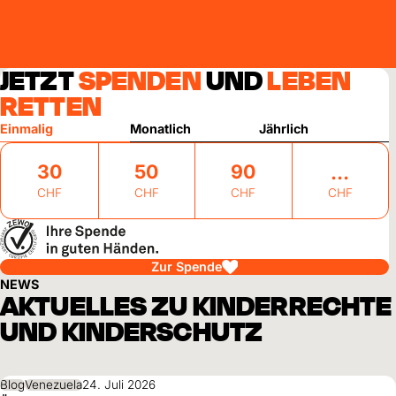
JETZT
SPENDEN
UND
LEBEN
RETTEN
Einmalig
Monatlich
Jährlich
30
50
90
CHF
CHF
CHF
CHF
Zur Spende
NEWS
AKTUELLES ZU KINDERRECHTE
UND KINDERSCHUTZ
Blog
Venezuela
24. Juli 2026