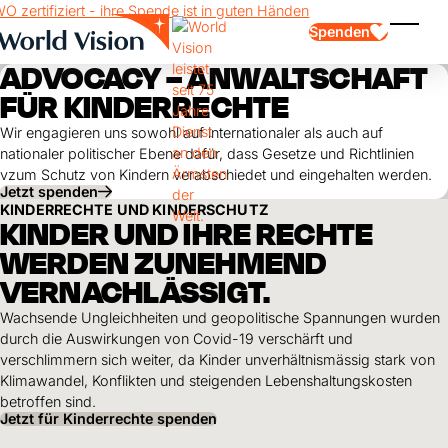
Skip to main content
Spenden
Menü e
ADVOCACY – ANWALTSCHAFT
FÜR KINDERRECHTE
Wir engagieren uns sowohl auf internationaler als auch auf
nationaler politischer Ebene dafür, dass Gesetze und Richtlinien
vzum Schutz von Kindern verabschiedet und eingehalten werden.
Jetzt spenden
KINDERRECHTE UND KINDERSCHUTZ
KINDER UND IHRE RECHTE
Kinderpatenschaft
Kinderpatenschaft
Vision und Werte
Gönnerschaft
WERDEN ZUNEHMEND
Schwerpunkte
Freie Spende
Partner
Geschenkspende
VERNACHLÄSSIGT.
Einsatzgebiete
Patenschaft für Kinder in Not
Thematische Spende
Wachsende Ungleichheiten und geopolitische Spannungen wurden
Wirkung und Erfolge
durch die Auswirkungen von Covid-19 verschärft und
Mittelverwendung
Testament und Legat
verschlimmern sich weiter, da Kinder unverhältnismässig stark von
Jahresbericht und Finanzen
Philanthropie
Unternehmenskooperationen
Klimawandel, Konflikten und steigenden Lebenshaltungskosten
betroffen sind.
Afrika
Jetzt für Kinderrechte spenden
Asien
Erdbeben Venezuela
Lateinamerika
Hilfe für Ukraine
Naher Osten und Europa