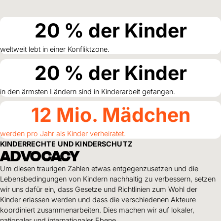
Hilfe für Sudan
Hilfe für Afghanistan
Alle Nothilfe-Projekte
20
% der Kinder
weltweit lebt in einer Konfliktzone.
20
% der Kinder
in den ärmsten Ländern sind in Kinderarbeit gefangen.
12
Mio. Mädchen
werden pro Jahr als Kinder verheiratet.
KINDERRECHTE UND KINDERSCHUTZ
ADVOCACY
Um diesen traurigen Zahlen etwas entgegenzusetzen und die
Lebensbedingungen von Kindern nachhaltig zu verbessern, setzen
wir uns dafür ein, dass Gesetze und Richtlinien zum Wohl der
Kinder erlassen werden und dass die verschiedenen Akteure
koordiniert zusammenarbeiten. Dies machen wir auf lokaler,
nationaler und internationaler Ebene.