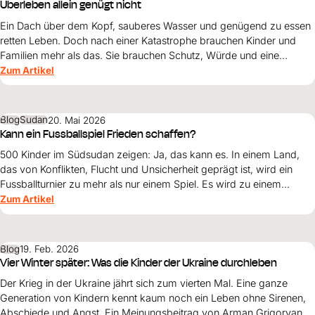
Überleben allein genügt nicht
Ein Dach über dem Kopf, sauberes Wasser und genügend zu essen
retten Leben. Doch nach einer Katastrophe brauchen Kinder und
Familien mehr als das. Sie brauchen Schutz, Würde und eine
Perspektive. Maribel Prada, Country Manager von World Vision
Zum Artikel
Venezuela, beschreibt, weshalb diese Grundsätze den
Wiederaufbau nach den Erdbeben prägen müssen und warum
Überleben allein nicht genügt.
Blog
Sudan
20. Mai 2026
Kann ein Fussballspiel Frieden schaffen?
500 Kinder im Südsudan zeigen: Ja, das kann es. In einem Land,
das von Konflikten, Flucht und Unsicherheit geprägt ist, wird ein
Fussballturnier zu mehr als nur einem Spiel. Es wird zu einem
Symbol für Hoffnung, Gemeinschaft und eine friedlichere Zukunft.
Zum Artikel
Blog
19. Feb. 2026
Vier Winter später: Was die Kinder der Ukraine durchleben
Der Krieg in der Ukraine jährt sich zum vierten Mal. Eine ganze
Generation von Kindern kennt kaum noch ein Leben ohne Sirenen,
Abschiede und Angst. Ein Meinungsbeitrag von Arman Grigoryan,