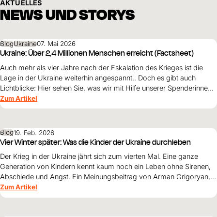
AKTUELLES
NEWS UND STORYS
Blog
Ukraine
07. Mai 2026
Ukraine: Über 2,4 Millionen Menschen erreicht (Factsheet)
Auch mehr als vier Jahre nach der Eskalation des Krieges ist die
Lage in der Ukraine weiterhin angespannt.. Doch es gibt auch
Lichtblicke: Hier sehen Sie, was wir mit Hilfe unserer Spenderinnen
und Spender bisher erreicht haben.
Zum Artikel
Blog
19. Feb. 2026
Vier Winter später: Was die Kinder der Ukraine durchleben
Der Krieg in der Ukraine jährt sich zum vierten Mal. Eine ganze
Generation von Kindern kennt kaum noch ein Leben ohne Sirenen,
Abschiede und Angst. Ein Meinungsbeitrag von Arman Grigoryan,
Leiter des World Vision-Hilfseinsatzes in der Ukraine.
Zum Artikel