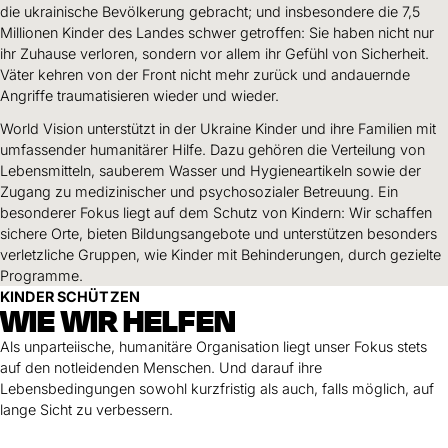
Hilfe für Sudan
die ukrainische Bevölkerung gebracht; und insbesondere die 7,5
Hilfe für Afghanistan
Alle Nothilfe-Projekte
Millionen Kinder des Landes schwer getroffen: Sie haben nicht nur
ihr Zuhause verloren, sondern vor allem ihr Gefühl von Sicherheit.
Väter kehren von der Front nicht mehr zurück und andauernde
Angriffe traumatisieren wieder und wieder.
World Vision unterstützt in der Ukraine Kinder und ihre Familien mit
umfassender humanitärer Hilfe. Dazu gehören die Verteilung von
Lebensmitteln, sauberem Wasser und Hygieneartikeln sowie der
Zugang zu medizinischer und psychosozialer Betreuung. Ein
besonderer Fokus liegt auf dem Schutz von Kindern: Wir schaffen
sichere Orte, bieten Bildungsangebote und unterstützen besonders
verletzliche Gruppen, wie Kinder mit Behinderungen, durch gezielte
Programme.
KINDER SCHÜTZEN
WIE WIR HELFEN
Als unparteiische, humanitäre Organisation liegt unser Fokus stets
auf den notleidenden Menschen. Und darauf ihre
Lebensbedingungen sowohl kurzfristig als auch, falls möglich, auf
lange Sicht zu verbessern.