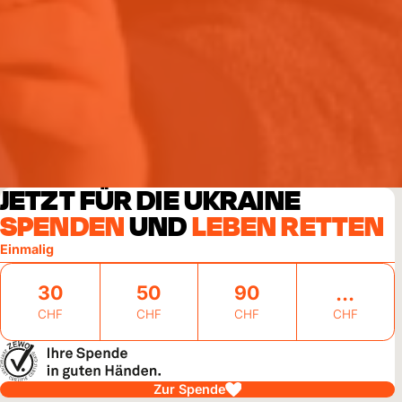
JETZT FÜR DIE UKRAINE
SPENDEN
UND
LEBEN RETTEN
Einmalig
30
50
90
CHF
CHF
CHF
CHF
Zur Spende