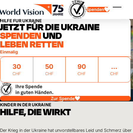
Skip to main content
Spenden
Menü ei
HILFE FÜR UKRAINE
JETZT FÜR DIE UKRAINE
SPENDEN
UND
LEBEN RETTEN
Einmalig
30
50
90
Kinderpatenschaft
Kinderpatenschaft
CHF
CHF
CHF
CHF
Vision und Werte
Gönnerschaft
Schwerpunkte
Freie Spende
Partner
Geschenkspende
Einsatzgebiete
Patenschaft für Kinder in Not
Thematische Spende
Zur Spende
Wirkung und Erfolge
Mittelverwendung
Testament und Legat
KINDER IN DER UKRAINE
Jahresbericht und Finanzen
Philanthropie
HILFE, DIE WIRKT
Unternehmenskooperationen
Afrika
Asien
Erdbeben Venezuela
Lateinamerika
Hilfe für Ukraine
Der Krieg in der Ukraine hat unvorstellbares Leid und Schmerz über
Naher Osten und Europa