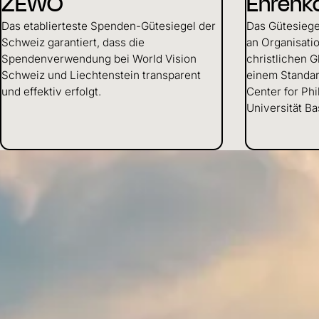
ZEWO
Ehrenk
Das etablierteste Spenden-Gütesiegel der
Das Gütesiege
Schweiz garantiert, dass die
an Organisati
Spendenverwendung bei World Vision
christlichen G
Schweiz und Liechtenstein transparent
einem Standar
und effektiv erfolgt.
Center for Ph
Universität Ba