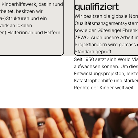
qualifiziert
 Kinderhilfswerk, das in rund
beitet, besitzen wir
Wir besitzen die globale Nor
fra-)Strukturen und ein
Qualitäts­management­syste
werk an lokalen
sowie der Gütesiegel Ehren
en) Helferinnen und Helfern.
ZEWO. Auch unsere Arbeit i
Projektländern wird gemäss
Standard geprüft.
Seit 1950 setzt sich World V
aufwachsen können. Um dies 
Entwicklungsprojekten, leist
Katastrophenhilfe und stärk
Rechte der Kinder weltweit.