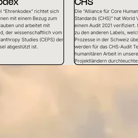
odex
CHS
l “Ehrenkodex” richtet sich
Die “Alliance für Core Human
onen mit einem Bezug zum
Standards (CHS)” hat World V
lauben und arbeitet mit
einem Audit 2021 verifiziert
d, der wissenschaftlich vom
zu den anderen Labels, welc
ilanthropy Studies (CEPS) der
Prozesse in der Schweiz übe
sel abgestützt ist.
werden für das CHS-Audit Te
humanitären Arbeit in unser
Projektländern durchleuchte