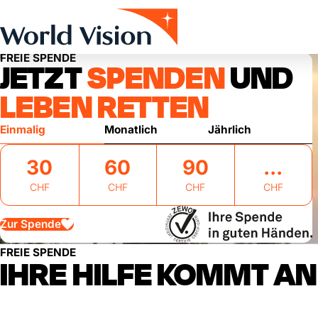
Skip to main content
FREIE SPENDE
JETZT
SPENDEN
UND
LEBEN RETTEN
Einmalig
Monatlich
Jährlich
30
60
90
CHF
CHF
CHF
CHF
Zur Spende
FREIE SPENDE
IHRE HILFE KOMMT AN