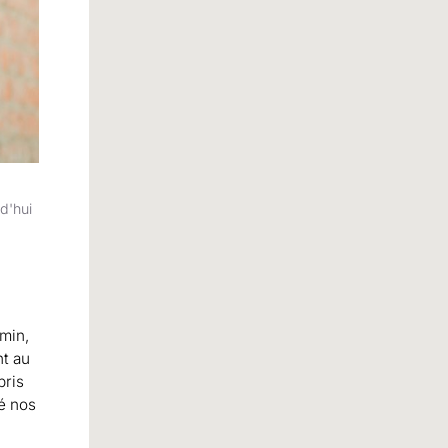
d'hui
emin,
nt au
pris
sé nos