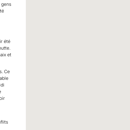
s gens
été
ir été
hutte.
aix et
s. Ce
table
idi
e
oir
lits