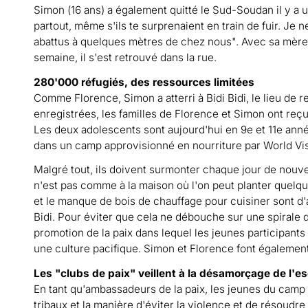
Simon (16 ans) a également quitté le Sud-Soudan il y a 
partout, même s'ils te surprenaient en train de fuir. Je
abattus à quelques mètres de chez nous". Avec sa mère e
semaine, il s'est retrouvé dans la rue.
280'000 réfugiés, des ressources limitées
Comme Florence, Simon a atterri à Bidi Bidi, le lieu de
enregistrées, les familles de Florence et Simon ont reçu 
Les deux adolescents sont aujourd'hui en 9e et 11e ann
dans un camp approvisionné en nourriture par World Vis
Malgré tout, ils doivent surmonter chaque jour de nouvea
n'est pas comme à la maison où l'on peut planter quelqu
et le manque de bois de chauffage pour cuisiner sont d
Bidi. Pour éviter que cela ne débouche sur une spirale
promotion de la paix dans lequel les jeunes participant
une culture pacifique. Simon et Florence font également p
Les "clubs de paix" veillent à la désamorçage de l'e
En tant qu'ambassadeurs de la paix, les jeunes du camp 
tribaux et la manière d'éviter la violence et de résoudre