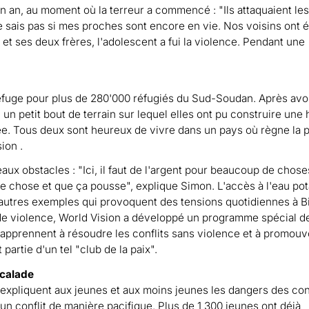
un an, au moment où la terreur a commencé : "Ils attaquaient le
 ne sais pas si mes proches sont encore en vie. Nos voisins ont 
t ses deux frères, l'adolescent a fui la violence. Pendant une
 refuge pour plus de 280'000 réfugiés du Sud-Soudan. Après avo
un petit bout de terrain sur lequel elles ont pu construire une 
ée. Tous deux sont heureux de vivre dans un pays où règne la p
ion .
ux obstacles : "Ici, il faut de l'argent pour beaucoup de chose
e chose et que ça pousse", explique Simon. L'accès à l'eau po
'autres exemples qui provoquent des tensions quotidiennes à B
 de violence, World Vision a développé un programme spécial d
s apprennent à résoudre les conflits sans violence et à promouv
artie d'un tel "club de la paix".
scalade
expliquent aux jeunes et aux moins jeunes les dangers des conf
 un conflit de manière pacifique. Plus de 1 300 jeunes ont déjà