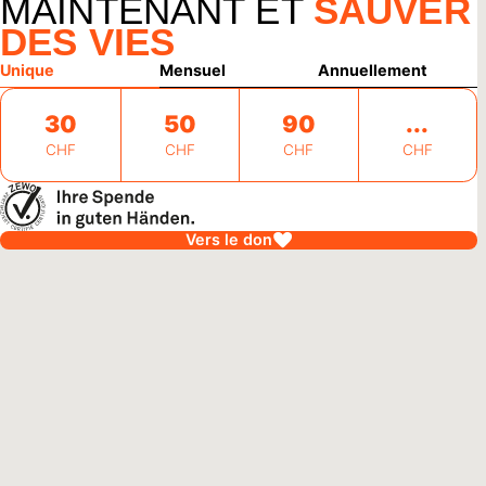
MAINTENANT ET
SAUVER
DES VIES
Unique
Mensuel
Annuellement
30
50
90
CHF
CHF
CHF
CHF
Vers le don
alawi
27 juillet 2026
jeunes sèment l'espoir au Malawi
r des arbres, protéger les sols, garantir des revenus : au
i, des jeunes s'engagent en faveur de leur environnement et
t de nouvelles perspectives pour leurs familles.
'article