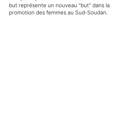
Aide au Soudan
but représente un nouveau "but" dans la
Aide à l'Afghanistan
Tous les projets d'aide d'urgence
promotion des femmes au Sud-Soudan.