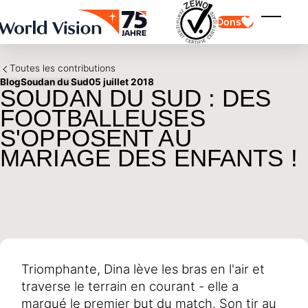
Skip to main content
Dons
Afficher
Toutes les contributions
Blog
Soudan du Sud
05 juillet 2018
SOUDAN DU SUD : DES
FOOTBALLEUSES
S'OPPOSENT AU
MARIAGE DES ENFANTS !
Parrainage d'enfants
Parrainage d'enfants
Vision et valeurs
Donation
Points forts
Don libre
Partenaire
don de cadeau
Domaines d'application
Parrainage d'enfants en détresse
Don thématique
Impact et succès
Utilisation des fonds
Testament et legs
Rapport annuel et finances
Philanthropie
Coopération entre entreprises
Triomphante, Dina lève les bras en l'air et
Afrique
traverse le terrain en courant - elle a
Asie
Séisme au Venezuela
Amérique latine
Aide à l'Ukraine
marqué le premier but du match. Son tir au
Moyen-Orient et Europe