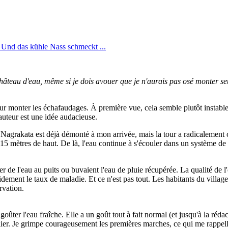
âteau d'eau, même si je dois avouer que je n'aurais pas osé monter se
ur monter les échafaudages. À première vue, cela semble plutôt instable
uteur est une idée audacieuse.
 Nagrakata est déjà démonté à mon arrivée, mais la tour a radicalement
 15 mètres de haut. De là, l'eau continue à s'écouler dans un système de 
er de l'eau au puits ou buvaient l'eau de pluie récupérée. La qualité de 
ment le taux de maladie. Et ce n'est pas tout. Les habitants du village s
rvation.
ûter l'eau fraîche. Elle a un goût tout à fait normal (et jusqu'à la rédac
lier. Je grimpe courageusement les premières marches, ce qui me rappelle 