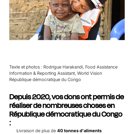
Aide au Soudan
Aide à l'Afghanistan
Tous les projets d'aide d'urgence
Texte et photos : Rodrigue Harakandi, Food Assistance
Information & Reporting Assistant, World Vision
République démocratique du Congo
Depuis 2020, vos dons ont permis de
réaliser de nombreuses choses en
République démocratique du Congo
:
Livraison de plus de
40 tonnes d'aliments