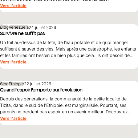
Vers l'article
Blog
Venezuela
24 juillet 2026
Survivre ne suffit pas
Un toit au-dessus de la tête, de l’eau potable et de quoi manger
suffisent à sauver des vies. Mais après une catastrophe, les enfants
et les familles ont besoin de bien plus que cela. Ils ont besoin de
protection, de dignité et d’une perspective d’avenir. Maribel Prada,
Vers l'article
directrice nationale de World Vision , explique pourquoi ces
principes doivent guider la reconstruction après les tremblements
de terre et pourquoi la simple survie ne suffit pas.
Blog
Éthiopie
22 juillet 2026
Quand l'espoir l'emporte sur l'exclusion
Depuis des générations, la communauté de la petite localité de
Tizita, dans le sud de l'Éthiopie, est marginalisée. Pourtant, ses
parents ne perdent pas espoir en un avenir meilleur. Découvrez
comment le courage, la solidarité et le soutien de World Vision
Vers l'article
ouvrent World Vision perspectives pour leurs enfants.