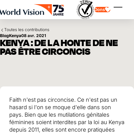
Skip to main content
Dons
Affiche
Toutes les contributions
Blog
Kenya
08 avr. 2021
KENYA : DE LA HONTE DE NE
PAS ÊTRE CIRCONCIS
Parrainage d'enfants
Parrainage d'enfants
Vision et valeurs
Donation
Points forts
Don libre
Partenaire
don de cadeau
Domaines d'application
Parrainage d'enfants en détresse
Don thématique
Faith n'est pas circoncise. Ce n'est pas un
Impact et succès
Utilisation des fonds
Testament et legs
hasard si l'on se moque d'elle dans son
Rapport annuel et finances
Philanthropie
Coopération entre entreprises
pays. Bien que les mutilations génitales
féminines soient interdites par la loi au Kenya
Afrique
Asie
Séisme au Venezuela
depuis 2011, elles sont encore pratiquées
Amérique latine
Aide à l'Ukraine
Moyen-Orient et Europe