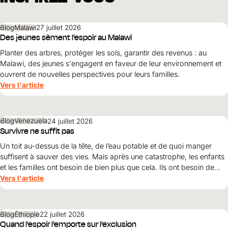
Blog
Malawi
27 juillet 2026
Des jeunes sèment l'espoir au Malawi
Planter des arbres, protéger les sols, garantir des revenus : au
Malawi, des jeunes s'engagent en faveur de leur environnement et
ouvrent de nouvelles perspectives pour leurs familles.
Vers l'article
Blog
Venezuela
24 juillet 2026
Survivre ne suffit pas
Un toit au-dessus de la tête, de l’eau potable et de quoi manger
suffisent à sauver des vies. Mais après une catastrophe, les enfants
et les familles ont besoin de bien plus que cela. Ils ont besoin de
protection, de dignité et d’une perspective d’avenir. Maribel Prada,
Vers l'article
directrice nationale de World Vision , explique pourquoi ces
principes doivent guider la reconstruction après les tremblements
de terre et pourquoi la simple survie ne suffit pas.
Blog
Éthiopie
22 juillet 2026
Quand l'espoir l'emporte sur l'exclusion