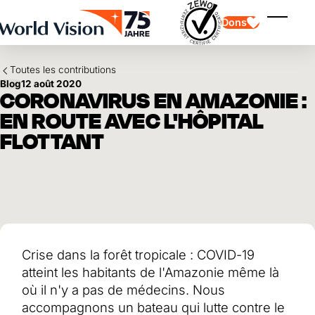
Skip to main content
Dons
Affiche
Toutes les contributions
Blog
12 août 2020
CORONAVIRUS EN AMAZONIE :
EN ROUTE AVEC L'HÔPITAL
FLOTTANT
Parrainage d'enfants
Parrainage d'enfants
Vision et valeurs
Donation
Points forts
Don libre
Partenaire
don de cadeau
Domaines d'application
Parrainage d'enfants en détresse
Don thématique
Impact et succès
Utilisation des fonds
Testament et legs
Crise dans la forêt tropicale : COVID-19
Rapport annuel et finances
Philanthropie
Coopération entre entreprises
atteint les habitants de l'Amazonie même là
Afrique
où il n'y a pas de médecins. Nous
Asie
Séisme au Venezuela
Amérique latine
accompagnons un bateau qui lutte contre le
Aide à l'Ukraine
Moyen-Orient et Europe