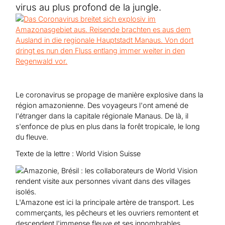
Aide au Soudan
virus au plus profond de la jungle.
Aide à l'Afghanistan
Tous les projets d'aide d'urgence
Le coronavirus se propage de manière explosive dans la
région amazonienne. Des voyageurs l'ont amené de
l'étranger dans la capitale régionale Manaus. De là, il
s'enfonce de plus en plus dans la forêt tropicale, le long
du fleuve.
Texte de la lettre : World Vision Suisse
L'Amazone est ici la principale artère de transport. Les
commerçants, les pêcheurs et les ouvriers remontent et
descendent l'immense fleuve et ses innombrables