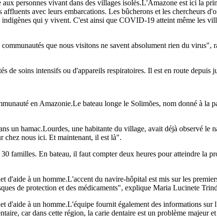
L'Amazone est ici la prin
 affluents avec leurs embarcations. Les bûcherons et les chercheurs d'
indigènes qui y vivent. C'est ainsi que COVID-19 atteint même les villag
communautés que nous visitons ne savent absolument rien du virus", r
és de soins intensifs ou d'appareils respiratoires. Il est en route depuis ju
Le bateau longe le Solimões, nom donné à la par
Lourdes, une habitante du village, avait déjà observé le 
 chez nous ici. Et maintenant, il est là".
 familles. En bateau, il faut compter deux heures pour atteindre la proc
L'accent du navire-hôpital est mis sur les prem
sques de protection et des médicaments", explique Maria Lucinete Trind
L'équipe fournit également des informations sur l
taire, car dans cette région, la carie dentaire est un problème majeur e