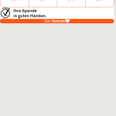
Zur Spende
alawi
27. Juli 2026
dliche pflanzen Hoffnung für Malawi
 pflanzen, Böden schützen, Einkommen sichern: In Malawi
ieren sich Jugendliche für ihre Umwelt und schaffen neue
ktiven für ihre Familien.
rtikel
enezuela
24. Juli 2026
eben allein genügt nicht
ach über dem Kopf, sauberes Wasser und genügend zu essen
n Leben. Doch nach einer Katastrophe brauchen Kinder und