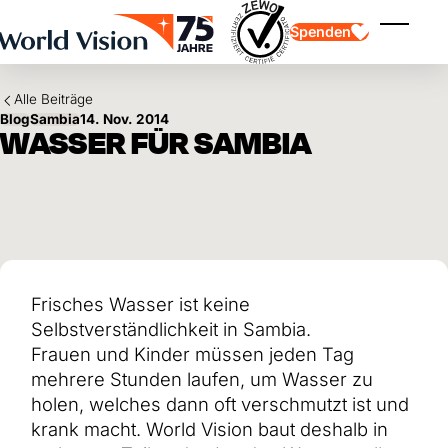
Skip to main content
Spenden
Menü ei
Alle Beiträge
Blog
Sambia
14. Nov. 2014
WASSER FÜR SAMBIA
Kinderpatenschaft
Kinderpatenschaft
Vision und Werte
Gönnerschaft
Schwerpunkte
Freie Spende
Partner
Geschenkspende
Einsatzgebiete
Patenschaft für Kinder in Not
Frisches Wasser ist keine
Thematische Spende
Selbstverständlichkeit in Sambia.
Wirkung und Erfolge
Mittelverwendung
Frauen und Kinder müssen jeden Tag
Testament und Legat
Jahresbericht und Finanzen
Philanthropie
mehrere Stunden laufen, um Wasser zu
Unternehmenskooperationen
holen, welches dann oft verschmutzt ist und
Afrika
Asien
Erdbeben Venezuela
krank macht. World Vision baut deshalb in
Lateinamerika
Hilfe für Ukraine
Naher Osten und Europa