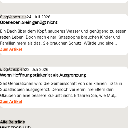
Blog
Venezuela
24. Juli 2026
Überleben allein genügt nicht
Ein Dach über dem Kopf, sauberes Wasser und genügend zu essen
retten Leben. Doch nach einer Katastrophe brauchen Kinder und
Familien mehr als das. Sie brauchen Schutz, Würde und eine
Perspektive. Maribel Prada, Country Manager von World Vision
Zum Artikel
Venezuela, beschreibt, weshalb diese Grundsätze den
Wiederaufbau nach den Erdbeben prägen müssen und warum
Überleben allein nicht genügt.
Blog
Äthiopien
22. Juli 2026
Wenn Hoffnung stärker ist als Ausgrenzung
Seit Generationen wird die Gemeinschaft von der kleinen Tizita in
Südäthiopien ausgegrenzt. Dennoch verlieren ihre Eltern den
Glauben an eine bessere Zukunft nicht. Erfahren Sie, wie Mut,
Zusammenhalt und die Unterstützung von World Vision neue
Zum Artikel
Perspektiven für ihre Kinder schaffen.
Alle Beiträge
HINTERGRUND