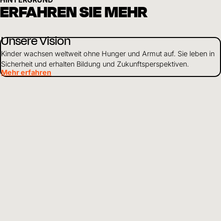
ERFAHREN SIE MEHR
Unsere Vision
Kinder wachsen weltweit ohne Hunger und Armut auf. Sie leben in
Sicherheit und erhalten Bildung und Zukunftsperspektiven.
Mehr erfahren
Nachhaltige Entwicklung
Wir arbeiten ganzheitlich, um Kinder in Not zu unterstützen. Je
nach Situation stehen einzelne Schwerpunkte im Vordergrund
unserer Arbeit.
Mehr erfahren
Über uns
Als weltweit tätiges Kinderhilfswerk setzen wir uns dafür ein, dass
Kinder gesund und geschützt aufwachsen und Zugang zu Bildung
haben.
Mehr erfahren
Mittelverwendung