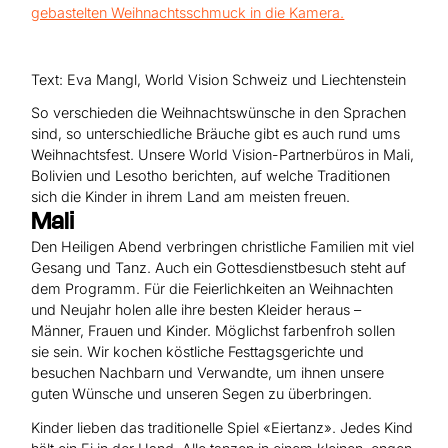
Hilfe für Sudan
Hilfe für Afghanistan
Alle Nothilfe-Projekte
Text: Eva Mangl, World Vision Schweiz und Liechtenstein
So verschieden die Weihnachtswünsche in den Sprachen
sind, so unterschiedliche Bräuche gibt es auch rund ums
Weihnachtsfest. Unsere World Vision-Partnerbüros in Mali,
Bolivien und Lesotho berichten, auf welche Traditionen
sich die Kinder in ihrem Land am meisten freuen.
Mali
Den Heiligen Abend verbringen christliche Familien mit viel
Gesang und Tanz. Auch ein Gottesdienstbesuch steht auf
dem Programm. Für die Feierlichkeiten an Weihnachten
und Neujahr holen alle ihre besten Kleider heraus –
Männer, Frauen und Kinder. Möglichst farbenfroh sollen
sie sein. Wir kochen köstliche Festtagsgerichte und
besuchen Nachbarn und Verwandte, um ihnen unsere
guten Wünsche und unseren Segen zu überbringen.
Kinder lieben das traditionelle Spiel «Eiertanz». Jedes Kind