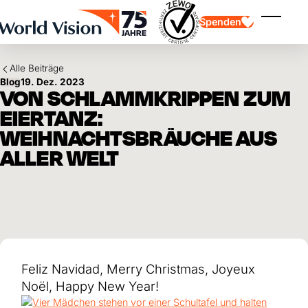
Skip to main content
Spenden
Menü ei
Alle Beiträge
Blog
19. Dez. 2023
VON SCHLAMMKRIPPEN ZUM
EIERTANZ:
WEIHNACHTSBRÄUCHE AUS
ALLER WELT
Kinderpatenschaft
Kinderpatenschaft
Vision und Werte
Gönnerschaft
Schwerpunkte
Freie Spende
Partner
Geschenkspende
Einsatzgebiete
Patenschaft für Kinder in Not
Thematische Spende
Wirkung und Erfolge
Mittelverwendung
Testament und Legat
Jahresbericht und Finanzen
Philanthropie
Unternehmenskooperationen
Feliz Navidad, Merry Christmas, Joyeux
Afrika
Noël, Happy New Year!
Asien
Erdbeben Venezuela
Lateinamerika
Hilfe für Ukraine
Naher Osten und Europa