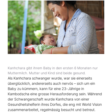
Hilfe für Sudan
Hilfe für Afghanistan
Alle Nothilfe-Projekte
Kanhchara gibt ihrem Baby in den ersten 6 Monaten nur
Muttermilch. Mutter und Kind sind beide gesund.
Als Kanhchara schwanger wurde, war sie einerseits
überglücklich, andererseits auch nervös – sich um ein
Baby zu kümmern, kann für eine 23-Jährige in
Kambodscha eine grosse Herausforderung sein. Während
der Schwangerschaft wurde Kanhchara von einer
Gesundheitshelferin ihres Dorfes, die eng mit World Vision
zusammenarbeitet, regelmässig besucht und betreut.