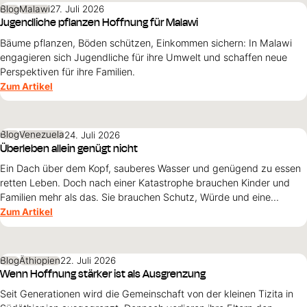
Blog
Malawi
27. Juli 2026
Jugendliche pflanzen Hoffnung für Malawi
Bäume pflanzen, Böden schützen, Einkommen sichern: In Malawi
engagieren sich Jugendliche für ihre Umwelt und schaffen neue
Perspektiven für ihre Familien.
Zum Artikel
Blog
Venezuela
24. Juli 2026
Überleben allein genügt nicht
Ein Dach über dem Kopf, sauberes Wasser und genügend zu essen
retten Leben. Doch nach einer Katastrophe brauchen Kinder und
Familien mehr als das. Sie brauchen Schutz, Würde und eine
Perspektive. Maribel Prada, Country Manager von World Vision
Zum Artikel
Venezuela, beschreibt, weshalb diese Grundsätze den
Wiederaufbau nach den Erdbeben prägen müssen und warum
Überleben allein nicht genügt.
Blog
Äthiopien
22. Juli 2026
Wenn Hoffnung stärker ist als Ausgrenzung
Seit Generationen wird die Gemeinschaft von der kleinen Tizita in