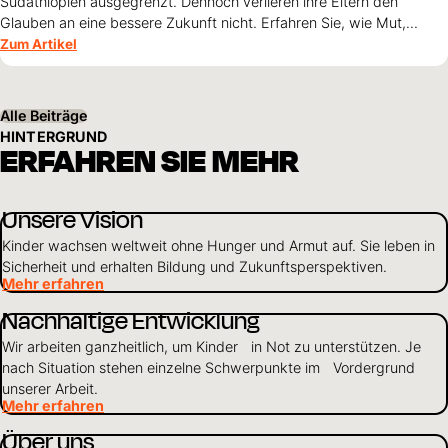
Südäthiopien ausgegrenzt. Dennoch verlieren ihre Eltern den
Glauben an eine bessere Zukunft nicht. Erfahren Sie, wie Mut,
Zusammenhalt und die Unterstützung von World Vision neue
Zum Artikel
Perspektiven für ihre Kinder schaffen.
Alle Beiträge
HINTERGRUND
ERFAHREN SIE MEHR
Unsere Vision
Kinder wachsen weltweit ohne Hunger und Armut auf. Sie leben in
Sicherheit und erhalten Bildung und Zukunftsperspektiven.
Mehr erfahren
Nachhaltige Entwicklung
Wir arbeiten ganzheitlich, um Kinder in Not zu unterstützen. Je
nach Situation stehen einzelne Schwerpunkte im Vordergrund
unserer Arbeit.
Mehr erfahren
Über uns