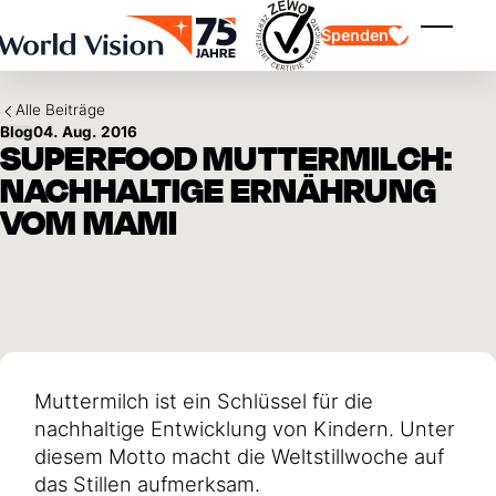
Skip to main content
Spenden
Menü ei
Alle Beiträge
Blog
04. Aug. 2016
SUPERFOOD MUTTERMILCH:
NACHHALTIGE ERNÄHRUNG
VOM MAMI
Kinderpatenschaft
Kinderpatenschaft
Vision und Werte
Gönnerschaft
Schwerpunkte
Freie Spende
Partner
Geschenkspende
Einsatzgebiete
Patenschaft für Kinder in Not
Thematische Spende
Wirkung und Erfolge
Mittelverwendung
Testament und Legat
Muttermilch ist ein Schlüssel für die
Jahresbericht und Finanzen
Philanthropie
Unternehmenskooperationen
nachhaltige Entwicklung von Kindern. Unter
Afrika
diesem Motto macht die Weltstillwoche auf
Asien
Erdbeben Venezuela
Lateinamerika
das Stillen aufmerksam.
Hilfe für Ukraine
Naher Osten und Europa