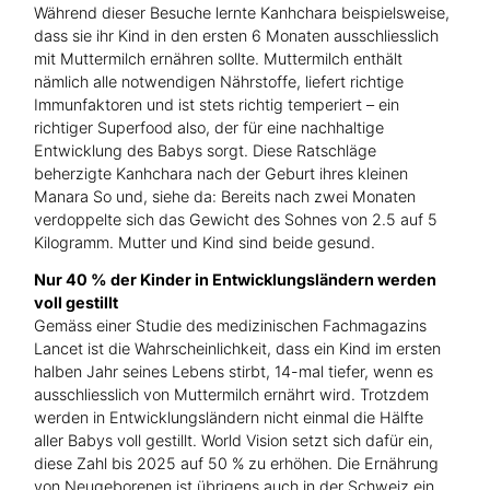
Während dieser Besuche lernte Kanhchara beispielsweise,
dass sie ihr Kind in den ersten 6 Monaten ausschliesslich
mit Muttermilch ernähren sollte. Muttermilch enthält
nämlich alle notwendigen Nährstoffe, liefert richtige
Immunfaktoren und ist stets richtig temperiert – ein
richtiger Superfood also, der für eine nachhaltige
Entwicklung des Babys sorgt. Diese Ratschläge
beherzigte Kanhchara nach der Geburt ihres kleinen
Manara So und, siehe da: Bereits nach zwei Monaten
verdoppelte sich das Gewicht des Sohnes von 2.5 auf 5
Kilogramm. Mutter und Kind sind beide gesund.
Nur 40 % der Kinder in Entwicklungsländern werden
voll gestillt
Gemäss einer Studie des medizinischen Fachmagazins
Lancet ist die Wahrscheinlichkeit, dass ein Kind im ersten
halben Jahr seines Lebens stirbt, 14-mal tiefer, wenn es
ausschliesslich von Muttermilch ernährt wird. Trotzdem
werden in Entwicklungsländern nicht einmal die Hälfte
aller Babys voll gestillt. World Vision setzt sich dafür ein,
diese Zahl bis 2025 auf 50 % zu erhöhen. Die Ernährung
von Neugeborenen ist übrigens auch in der Schweiz ein