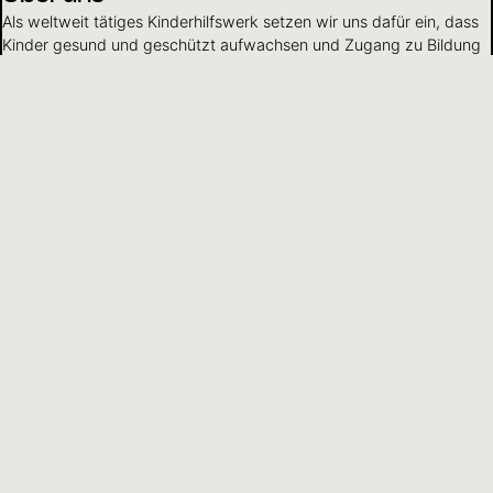
Als weltweit tätiges Kinderhilfswerk setzen wir uns dafür ein, dass
Kinder gesund und geschützt aufwachsen und Zugang zu Bildung
haben.
Mehr erfahren
Mittelverwendung
Wir gehen verantwortungsvoll mit Finanzen und Ressourcen um
und leben Transparenz und Offenheit gegenüber Partnern und
Spendenden.
Mehr erfahren
DE
Sprache wählen
Hilfreiche Informationen und Links
Adresse
Kinderhilfswerk
World Vision
Schweiz und Liechtenstein