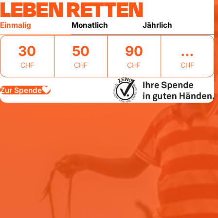
LEBEN RETTEN
Einmalig
Monatlich
Jährlich
30
50
90
CHF
CHF
CHF
CHF
Zur Spende