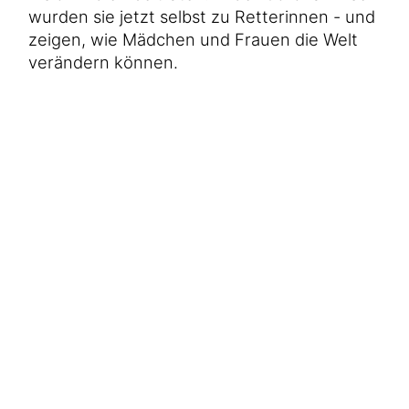
Hilfe für Sudan
wurden sie jetzt selbst zu Retterinnen - und
Hilfe für Afghanistan
Alle Nothilfe-Projekte
zeigen, wie Mädchen und Frauen die Welt
verändern können.