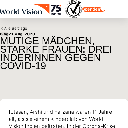
Skip to main content
Spenden
Menü ei
Alle Beiträge
Blog
21. Aug. 2020
MUTIGE MÄDCHEN,
STARKE FRAUEN: DREI
INDERINNEN GEGEN
COVID-19
Kinderpatenschaft
Kinderpatenschaft
Vision und Werte
Gönnerschaft
Schwerpunkte
Freie Spende
Partner
Geschenkspende
Einsatzgebiete
Patenschaft für Kinder in Not
Thematische Spende
Wirkung und Erfolge
Mittelverwendung
Testament und Legat
Jahresbericht und Finanzen
Philanthropie
Unternehmenskooperationen
Ibtasan, Arshi und Farzana waren 11 Jahre
Afrika
alt, als sie einem Kinderclub von World
Asien
Erdbeben Venezuela
Lateinamerika
Hilfe für Ukraine
Vision Indien beitraten. In der Corona-Krise
Naher Osten und Europa