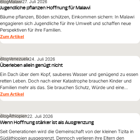
Blog
Malawi
27. Juli 2026
Jugendliche pflanzen Hoffnung für Malawi
Bäume pflanzen, Böden schützen, Einkommen sichern: In Malawi
engagieren sich Jugendliche für ihre Umwelt und schaffen neue
Perspektiven für ihre Familien.
Zum Artikel
Blog
Venezuela
24. Juli 2026
Überleben allein genügt nicht
Ein Dach über dem Kopf, sauberes Wasser und genügend zu essen
retten Leben. Doch nach einer Katastrophe brauchen Kinder und
Familien mehr als das. Sie brauchen Schutz, Würde und eine
Perspektive. Maribel Prada, Country Manager von World Vision
Zum Artikel
Venezuela, beschreibt, weshalb diese Grundsätze den
Wiederaufbau nach den Erdbeben prägen müssen und warum
Überleben allein nicht genügt.
Blog
Äthiopien
22. Juli 2026
Wenn Hoffnung stärker ist als Ausgrenzung
Seit Generationen wird die Gemeinschaft von der kleinen Tizita in
Südäthiopien ausgegrenzt. Dennoch verlieren ihre Eltern den