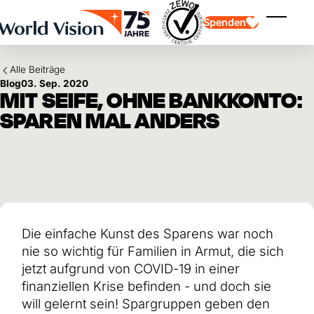
Skip to main content
Spenden
Menü ei
Alle Beiträge
Blog
03. Sep. 2020
MIT SEIFE, OHNE BANKKONTO:
SPAREN MAL ANDERS
Kinderpatenschaft
Kinderpatenschaft
Vision und Werte
Gönnerschaft
Schwerpunkte
Freie Spende
Partner
Geschenkspende
Einsatzgebiete
Patenschaft für Kinder in Not
Thematische Spende
Die einfache Kunst des Sparens war noch
Wirkung und Erfolge
Mittelverwendung
Testament und Legat
nie so wichtig für Familien in Armut, die sich
Jahresbericht und Finanzen
Philanthropie
Unternehmenskooperationen
jetzt aufgrund von COVID-19 in einer
finanziellen Krise befinden - und doch sie
Afrika
Asien
Erdbeben Venezuela
will gelernt sein! Spargruppen geben den
Lateinamerika
Hilfe für Ukraine
Naher Osten und Europa